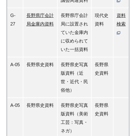
議会関連資料
G-
長野県庁会計
長野県庁会計
現代史
資料
27
局金庫内資料
局に設置され
資料
検索
ていた金庫内
に収められて
いた一括資料
A-05
長野県史資料
長野県史写真
長野県
版資料（近
史資料
世・近代・民
俗他）
A-05
長野県史資料
長野県史写真
長野県
版資料（美術
史資料
工芸：写真・
ネガ）