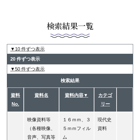
検索結果一覧
10 件ずつ表示
20 件ずつ表示
50 件ずつ表示
検索結果
資料
資料名
資料内容▼
カテゴ
No.
リー
映像資料等
１６ｍｍ、３
現代史
（各種映像、
５ｍｍフィル
資料
音声、写真等
ム