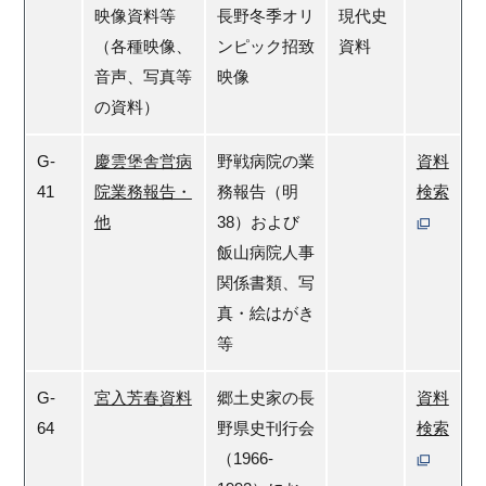
映像資料等
長野冬季オリ
現代史
（各種映像、
ンピック招致
資料
音声、写真等
映像
の資料）
G-
慶雲堡舎営病
野戦病院の業
資料
41
院業務報告・
務報告（明
検索
他
38）および
飯山病院人事
関係書類、写
真・絵はがき
等
G-
宮入芳春資料
郷土史家の長
資料
64
野県史刊行会
検索
（1966-