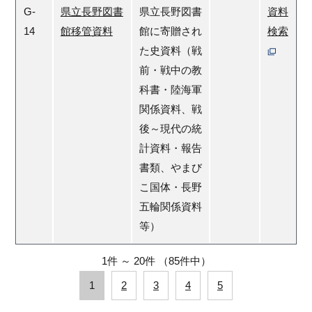
G-
県立長野図書
県立長野図書
資料
14
館移管資料
館に寄贈され
検索
た史資料（戦
前・戦中の教
科書・陸海軍
関係資料、戦
後～現代の統
計資料・報告
書類、やまび
こ国体・長野
五輪関係資料
等）
1件
～
20件
（85件中）
1
2
3
4
5