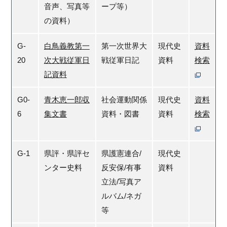
音声、写真等
ープ等）
の資料）
G-
白鳥義教第一
第一次世界大
現代史
資料
20
次大戦従軍日
戦従軍日記
資料
検索
記資料
G0-
青木恵一郎収
社会運動関係
現代史
資料
6
集文書
資料・図書
資料
検索
G-1
県評・県評セ
県護憲連合/
現代史
ンター史料
反安保/有事
資料
立法/写真ア
ルバム/ネガ
等