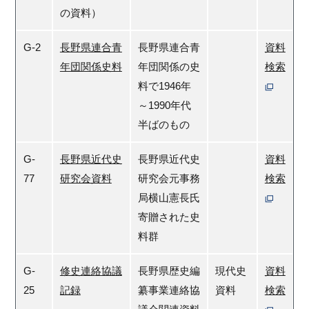
の資料）
G-2
長野県連合青
長野県連合青
資料
年団関係史料
年団関係の史
検索
料で1946年
～1990年代
半ばのもの
G-
長野県近代史
長野県近代史
資料
77
研究会資料
研究会元事務
検索
局横山憲長氏
寄贈された史
料群
G-
修史連絡協議
長野県歴史編
現代史
資料
25
記録
纂事業連絡協
資料
検索