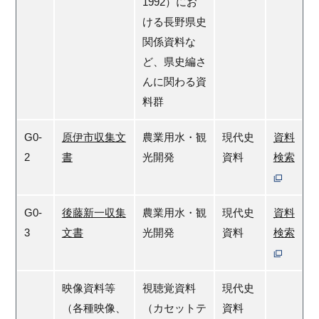
1992）にお
ける長野県史
関係資料な
ど、県史編さ
んに関わる資
料群
G0-
原伊市収集文
農業用水・観
現代史
資料
2
書
光開発
資料
検索
G0-
後藤新一収集
農業用水・観
現代史
資料
3
文書
光開発
資料
検索
映像資料等
視聴覚資料
現代史
（各種映像、
（カセットテ
資料