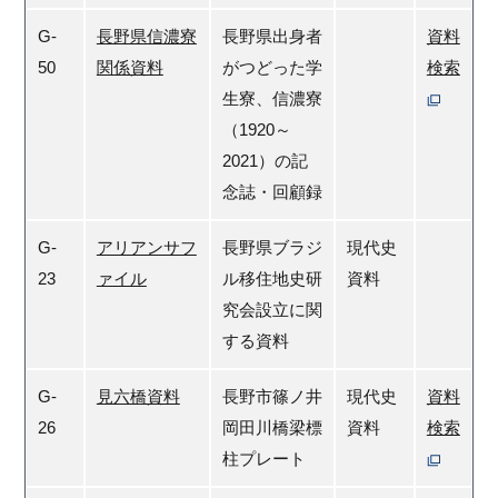
G-
長野県信濃寮
長野県出身者
資料
50
関係資料
がつどった学
検索
生寮、信濃寮
（1920～
2021）の記
念誌・回顧録
G-
アリアンサフ
長野県ブラジ
現代史
23
ァイル
ル移住地史研
資料
究会設立に関
する資料
G-
見六橋資料
長野市篠ノ井
現代史
資料
26
岡田川橋梁標
資料
検索
柱プレート