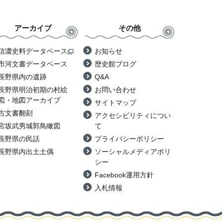
アーカイブ
その他
信濃史料データベース
お知らせ
市河文書データベース
歴史館ブログ
長野県内の遺跡
Q&A
長野県明治初期の村絵
お問い合わせ
図・地図アーカイブ
サイトマップ
古文書翻刻
アクセシビリティについ
宮坂武男城郭鳥瞰図
て
長野県の民話
プライバシーポリシー
長野県内出土土偶
ソーシャルメディアポリ
シー
Facebook運用方針
入札情報