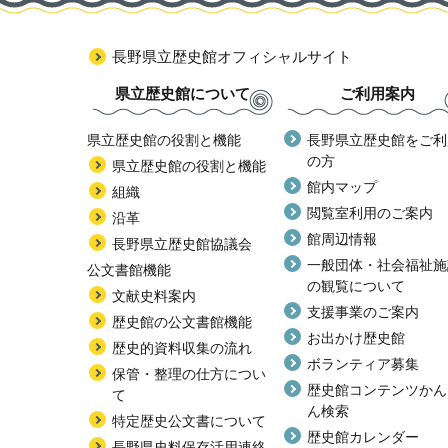
長野県立歴史館オフィシャルサイト
県立歴史館について
ご利用案内
県立歴史館の役割と機能
長野県立歴史館をご利
の方
県立歴史館の役割と機能
館内マップ
組織
閲覧室利用のご案内
沿革
館周辺情報
長野県立歴史館協議会
一般団体・社会福祉施
公文書館機能
の観覧について
文献史料案内
支援事業のご案内
歴史館の公文書館機能
お出かけ歴史館
歴史的資料収集の流れ
ボランティア募集
保管・整理の仕方につい
歴史館コンテンツかん
て
ん検索
特定歴史公文書について
歴史館カレンダー
長野県史料保存活用連絡