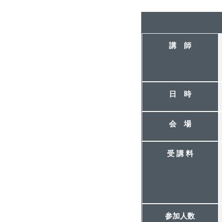
講 師
日 時
会 場
受 講 料
参加人数