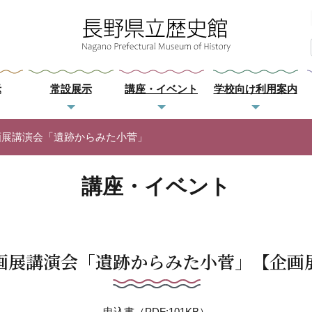
示
常設展示
講座・イベント
学校向け利用案内
画展講演会「遺跡からみた小菅」
講座・イベント
画展講演会「遺跡からみた小菅」【企画
申込書（PDF:101KB）