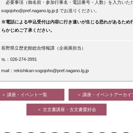
必要事項（御名前・参加行事名・電話番号・人数）
を入力いただき、
sogojoho@pref.nagano.lg.jpまでお送りください。
※電話による申込受付は内容に行き違いが生じる恐れがあるため
らかじめご了承ください。
長野県立歴史館総合情報課（企画展担当）
℡：026-274-3991
mail：rekishikan-sogojoho@pref.nagano.lg.jp
＜ 講座・イベント一覧
＜ 講座・イベントアーカイ
＜ 古文書講座・古文書愛好会