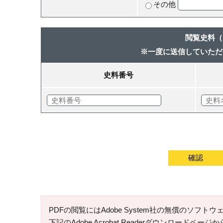
その他
閲覧史料（
※一度に送信していただ
史料番号
確認
PDFの閲覧にはAdobe System社の無償のソフトウェア「
下記のAdobe Acrobat Readerダウンロードペ