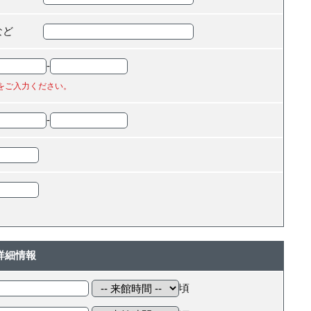
など
-
をご入力ください。
-
詳細情報
頃