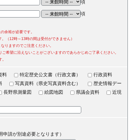
頃
頃
上の余裕が必要です。
です。（12時～13時の間は受付ができません）
分となりますのでご注意ください。
りご希望に沿えないことがございますのであらかじめご了承ください。
す。
資料
特定歴史公文書（行政文書）
行政資料
料
写真資料（県史写真資料含む）
歴史情報デー
長野県測量図
絵図地図
県議会資料
近現
用申請が別途必要となります）