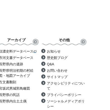
アーカイブ
その他
信濃史料データベース
お知らせ
市河文書データベース
歴史館ブログ
長野県内の遺跡
Q&A
長野県明治初期の村絵
お問い合わせ
図・地図アーカイブ
サイトマップ
古文書翻刻
アクセシビリティについ
宮坂武男城郭鳥瞰図
て
長野県の民話
プライバシーポリシー
長野県内出土土偶
ソーシャルメディアポリ
シー