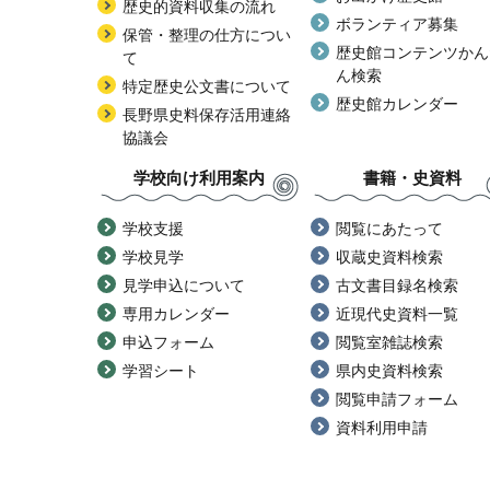
歴史的資料収集の流れ
ボランティア募集
保管・整理の仕方につい
歴史館コンテンツかん
て
ん検索
特定歴史公文書について
歴史館カレンダー
長野県史料保存活用連絡
協議会
学校向け利用案内
書籍・史資料
学校支援
閲覧にあたって
学校見学
収蔵史資料検索
見学申込について
古文書目録名検索
専用カレンダー
近現代史資料一覧
申込フォーム
閲覧室雑誌検索
学習シート
県内史資料検索
閲覧申請フォーム
資料利用申請