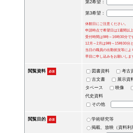
第2希望：
第3希望：
休館日にご注意ください。
申請時点で希望日は1週間以
受付時間は9時～16時30分
12月～2月は9時～15時30
当日の職員の出勤状況等によ
早目に申し込みをお願いしま
閲覧資料
図書資料
考古
必須
古文書
展示資
タベース
映像
代史資料
その他
閲覧目的
学術研究等
必須
掲載、放映（資料利