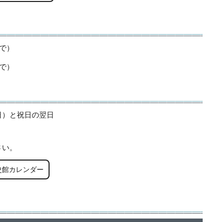
まで）
まで）
日）と祝日の翌日
さい。
史館カレンダー