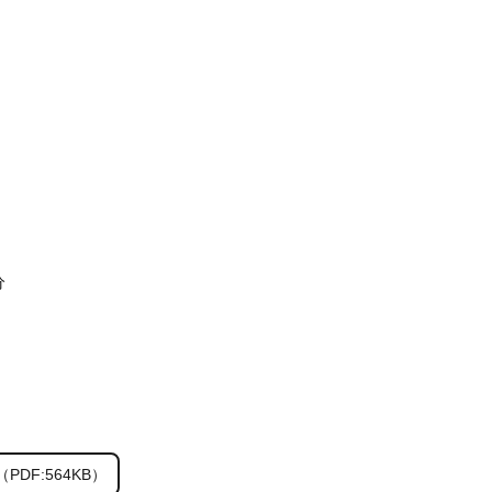
分
PDF:564KB）