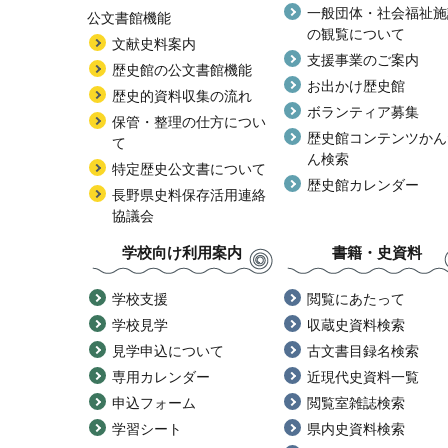
一般団体・社会福祉施
公文書館機能
の観覧について
文献史料案内
支援事業のご案内
歴史館の公文書館機能
お出かけ歴史館
歴史的資料収集の流れ
ボランティア募集
保管・整理の仕方につい
歴史館コンテンツかん
て
ん検索
特定歴史公文書について
歴史館カレンダー
長野県史料保存活用連絡
協議会
学校向け利用案内
書籍・史資料
学校支援
閲覧にあたって
学校見学
収蔵史資料検索
見学申込について
古文書目録名検索
専用カレンダー
近現代史資料一覧
申込フォーム
閲覧室雑誌検索
学習シート
県内史資料検索