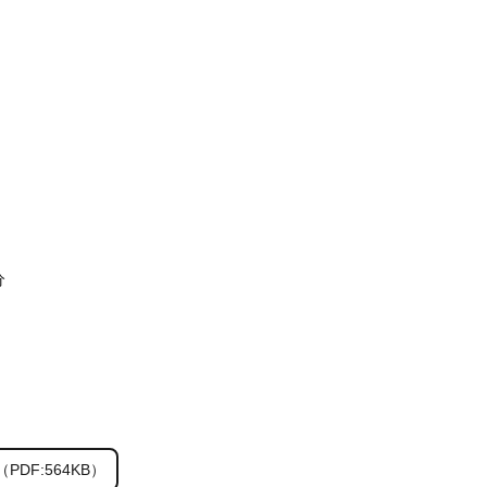
分
PDF:564KB）