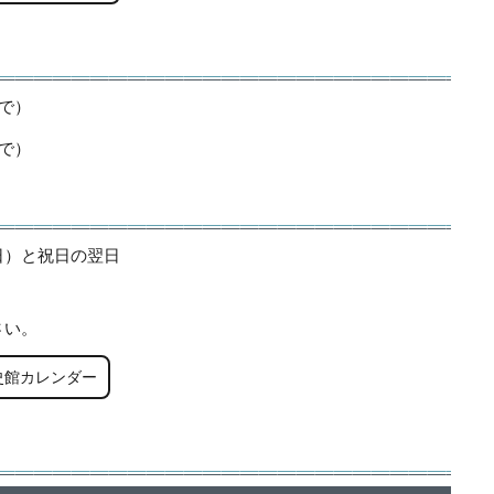
まで）
まで）
日）と祝日の翌日
さい。
史館カレンダー