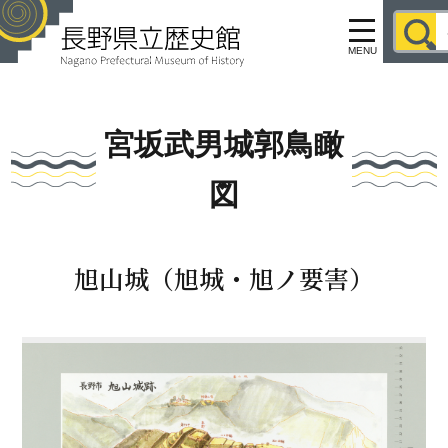
MENU
宮坂武男城郭鳥瞰
図
旭山城（旭城・旭ノ要害）