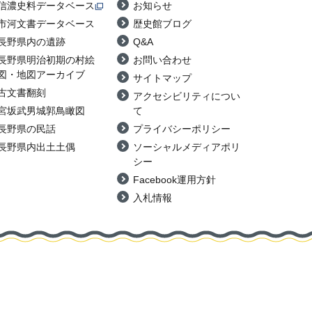
信濃史料データベース
お知らせ
市河文書データベース
歴史館ブログ
長野県内の遺跡
Q&A
長野県明治初期の村絵
お問い合わせ
図・地図アーカイブ
サイトマップ
古文書翻刻
アクセシビリティについ
宮坂武男城郭鳥瞰図
て
長野県の民話
プライバシーポリシー
長野県内出土土偶
ソーシャルメディアポリ
シー
Facebook運用方針
入札情報