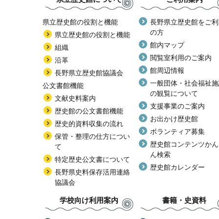
県立歴史館の役割と機能
長野県立歴史館をご利
の方
県立歴史館の役割と機能
館内マップ
組織
閲覧室利用のご案内
沿革
館周辺情報
長野県立歴史館協議会
一般団体・社会福祉施
公文書館機能
の観覧について
文献史料案内
支援事業のご案内
歴史館の公文書館機能
お出かけ歴史館
歴史的資料収集の流れ
ボランティア募集
保管・整理の仕方につい
歴史館コンテンツかん
て
ん検索
特定歴史公文書について
歴史館カレンダー
長野県史料保存活用連絡
協議会
学校向け利用案内
書籍・史資料