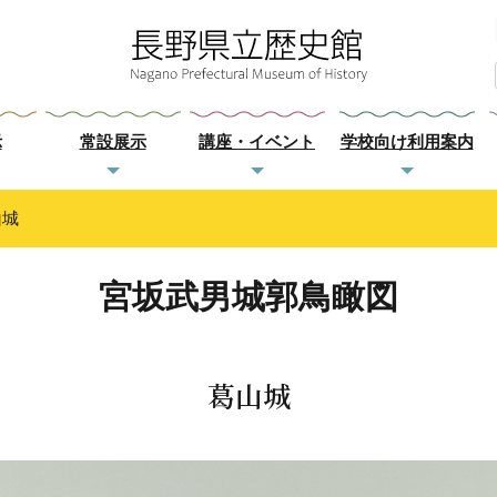
示
常設展示
講座・イベント
学校向け利用案内
山城
宮坂武男城郭鳥瞰図
葛山城