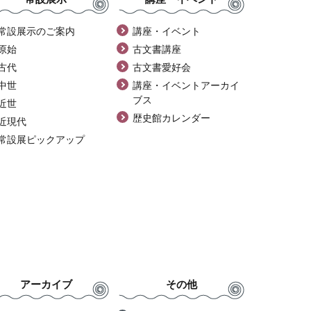
常設展示のご案内
講座・イベント
原始
古文書講座
古代
古文書愛好会
中世
講座・イベントアーカイ
ブス
近世
歴史館カレンダー
近現代
常設展ピックアップ
アーカイブ
その他