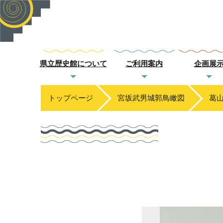
県立歴史館について
ご利用案内
企画展
トップページ
宮坂武男城郭鳥瞰図
葛