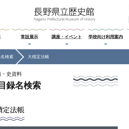
示
常設展示
講座・イベント
学校向け利用案内
録名検索
大積定法帳
籍・史資料
目録名検索
積定法帳