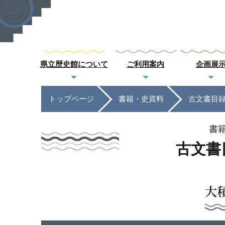
県立歴史館について
ご利用案内
企画展
トップページ
書籍・史資料
古文書目
書
古文書
大