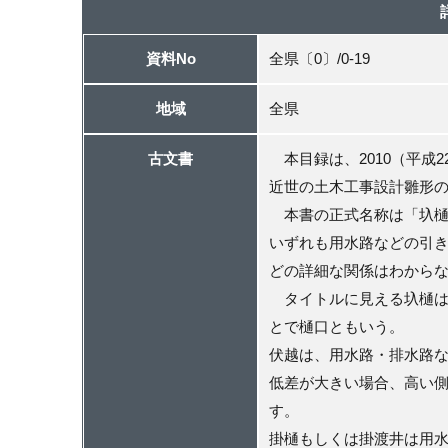
資料No
全県〔0〕/0-19
地域
全県
古文書
本目録は、2010（平成
近世の土木工事設計雛形
本書の正式名称は「圦樋
いずれも用水路などの引
どの詳細な関係はわから
タイトルに見える圦樋は
とで樋口ともいう。
伏越は、用水路・排水路
低差が大きい場合、高い
す。
掛樋もしくは掛渡井は用