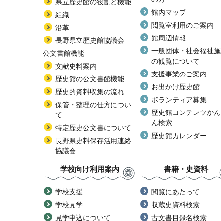
県立歴史館の役割と機能
館内マップ
組織
閲覧室利用のご案内
沿革
館周辺情報
長野県立歴史館協議会
一般団体・社会福祉施
公文書館機能
の観覧について
文献史料案内
支援事業のご案内
歴史館の公文書館機能
お出かけ歴史館
歴史的資料収集の流れ
ボランティア募集
保管・整理の仕方につい
歴史館コンテンツかん
て
ん検索
特定歴史公文書について
歴史館カレンダー
長野県史料保存活用連絡
協議会
学校向け利用案内
書籍・史資料
学校支援
閲覧にあたって
学校見学
収蔵史資料検索
見学申込について
古文書目録名検索