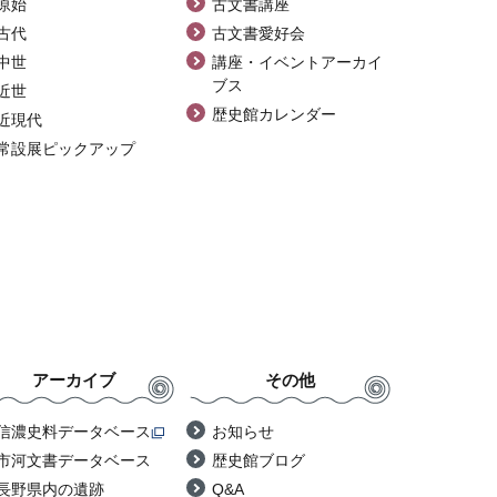
原始
古文書講座
古代
古文書愛好会
中世
講座・イベントアーカイ
ブス
近世
歴史館カレンダー
近現代
常設展ピックアップ
アーカイブ
その他
信濃史料データベース
お知らせ
市河文書データベース
歴史館ブログ
長野県内の遺跡
Q&A