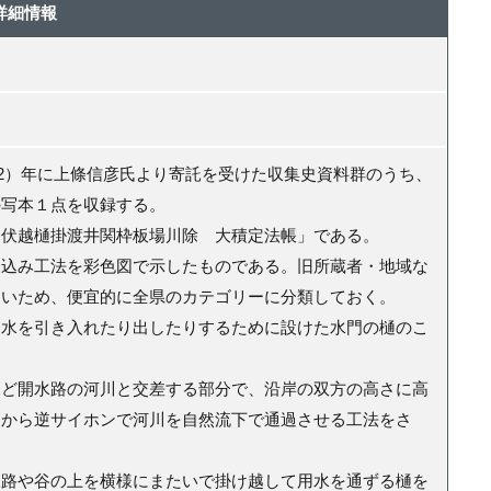
詳細情報
22）年に上條信彦氏より寄託を受けた収集史資料群のうち、
の写本１点を収録する。
伏越樋掛渡井関枠板場川除 大積定法帳」である。
き込み工法を彩色図で示したものである。旧所蔵者・地域な
ないため、便宜的に全県のカテゴリーに分類しておく。
水を引き入れたり出したりするために設けた水門の樋のこ
など開水路の河川と交差する部分で、沿岸の双方の高さに高
側から逆サイホンで河川を自然流下で通過させる工法をさ
水路や谷の上を横様にまたいで掛け越して用水を通ずる樋を