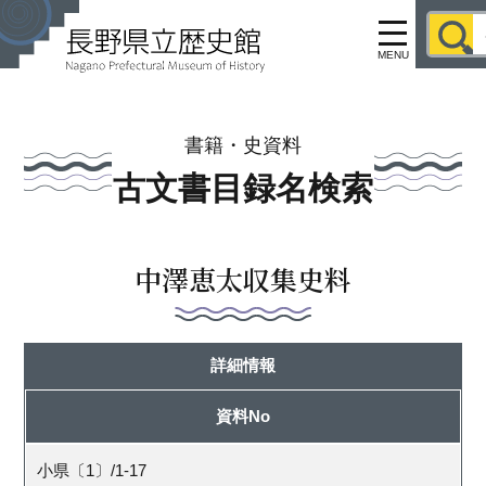
MENU
書籍・史資料
古文書目録名検索
中澤恵太収集史料
詳細情報
資料No
小県〔1〕/1-17