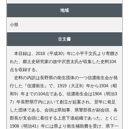
地域
小県
古文書
本目録は、2018（平成30）年に小平千文氏より寄贈さ
れた、郷土史研究家の故中沢恵太氏が収集した史料104
点を収録する。
史料の内訳は長野県の衛生団体の一つ信濃衛生会が発
行した『信濃衛生』で、1919（大正8）年から1934（昭
和9）年までの104点である。信濃衛生会は1904（明治3
7）年長野県庁内において創立が起案され、翌年に発足
した団体である。会頭は県知事、県警部長が副会頭、各
郡長が支会頭に着任する上意下達組織であった。とくに
1908（明治41）年には県より衛生補助費を受け、県下一