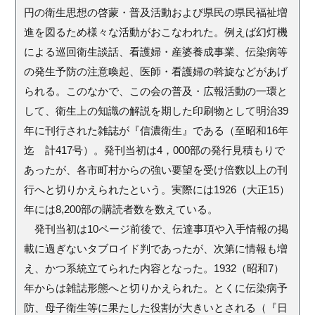
円の衛生思想の啓蒙・普及活動および県民の県民福祉増
進を図るため様々な活動がおこなわれた。例えば幻灯機
による巡回衛生談話、看護婦・産婆養成事業、伝染病等
の発生予防の注意喚起、医師・看護婦の斡旋などがあげ
られる。このなかで、この会の普及・広報活動の一環と
して、衛生上の知識の解説を期した印刷物として明治39
年に刊行された雑誌が『信濃衛生』である（至昭和16年
迄 計417号）。発刊当初は4，000部の発行見積もりで
あったが、各市町村からの強い要望を受け倍数以上の刊
行へと切りかえられたという。実際には1926（大正15）
年には8,200部の購読者数を数えている。
発刊当初は10ページ前後で、伝達事項や入手情報の掲
載に過ぎないタブロイド判であったが、次第に情報も増
え、かつ系統立てられた内容となった。1932（昭和7）
年からは雑誌形態へと切りかえられた。とくに伝染病予
防、母子衛生等に果たした役割が大きいとされる（『日