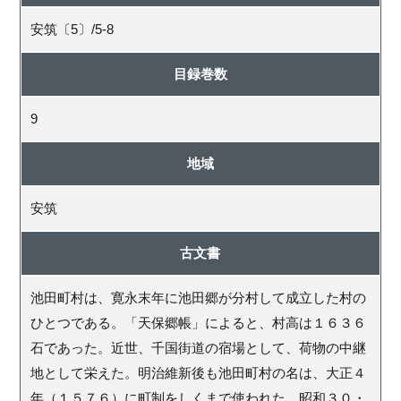
安筑〔5〕/5-8
目録巻数
9
地域
安筑
古文書
池田町村は、寛永末年に池田郷が分村して成立した村の
ひとつである。「天保郷帳」によると、村高は１６３６
石であった。近世、千国街道の宿場として、荷物の中継
地として栄えた。明治維新後も池田町村の名は、大正４
年（１５７６）に町制をしくまで使われた。昭和３０・