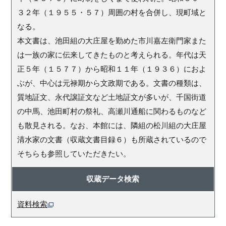
３２年（１９５５・５７）周囲の村を合併し、現町域と
なる。
本文書は、池田組の大庄屋を勤めた市川嘉左衛門家また
は一族の家に伝来してきたものと考えられる。年代は天
正５年（１５７７）から昭和１１年（１９３６）におよ
ぶが、中心は元禄期から文政期である。文書の種類は、
質地証文、永代譲証文など土地証文が多いが、千国街道
の中馬、池田町村の祭礼、高瀬川通船に関わるものなど
も散見される。なお、本館には、隣組の松川組の大庄屋
清水家の文書（収蔵文書目録６）も所蔵されているので
そちらも参照していただきたい。
収蔵データ検索
資料検索