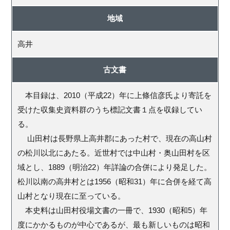
地域
高井
古文書
本目録は、2010（平成22）年に上條信彦氏より寄託を
受けた収集史資料群のうち標記文書１点を収録してい
る。
山田村は長野県上高井郡にあった村で、現在の高山村
の松川以北にあたる。近世村では中山村・奥山田村を区
域とし、1889（明治22）年詳論の合併により発足した。
松川以南の高井村とは1956（昭和31）年に合併を経て高
山村となり現在に至っている。
本史料は山田村役場文書の一冊で、1930（昭和5）年
度にかかるものが中心であるが、最も新しいものは昭和