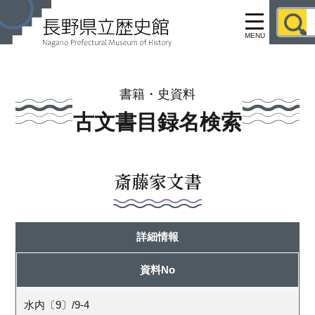
MENU
書籍・史資料
古文書目録名検索
斎藤家文書
詳細情報
資料No
水内〔9〕/9-4