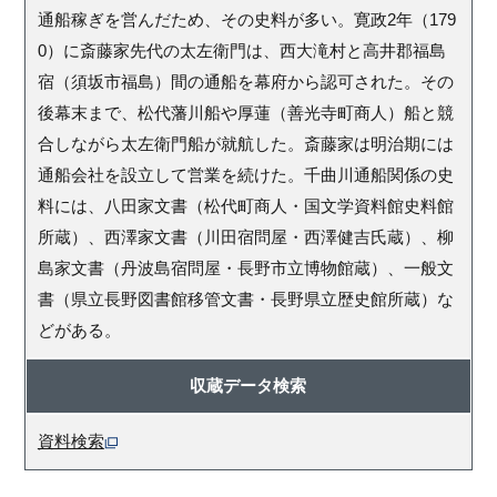
通船稼ぎを営んだため、その史料が多い。寛政2年（179
0）に斎藤家先代の太左衛門は、西大滝村と高井郡福島
宿（須坂市福島）間の通船を幕府から認可された。その
後幕末まで、松代藩川船や厚蓮（善光寺町商人）船と競
合しながら太左衛門船が就航した。斎藤家は明治期には
通船会社を設立して営業を続けた。千曲川通船関係の史
料には、八田家文書（松代町商人・国文学資料館史料館
所蔵）、西澤家文書（川田宿問屋・西澤健吉氏蔵）、柳
島家文書（丹波島宿問屋・長野市立博物館蔵）、一般文
書（県立長野図書館移管文書・長野県立歴史館所蔵）な
どがある。
収蔵データ検索
資料検索