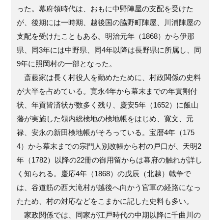
った。幕府領時代は、おもに中野陣屋の支配を受けた
が、後期には一時期、越後国の脇野町陣屋、川浦陣屋の
支配を受けたこともある。明治元年（1868）から伊那
県、同3年には中野県、同4年以降は長野県に所属し、同
9年に照岡村の一部となった。
斎藤家は長く村役人を勤めたために、村政関係の史料
が大半を占めている。寛永4年から幕末までの年貢割付
状、年貢皆済状が数多く残り、慶安5年（1652）に飯山
藩が実施した領内総検地の検地帳をはじめ、寛文、元
禄、安永の新田検地帳がそろっている。宝暦4年（175
4）から幕末までの宗門人別改帳から村の戸口が、天明2
年（1782）以降の22冊の御用留からは幕府の触れが詳し
く知られる。慶応4年（1868）の戊辰（北越）戟争で
は、谷道筋の西大滝村が越後へ向かう官軍の経路になっ
たため、村の対応などをこまかに記した史料も多い。
家政関係では、同家が江戸時代の中期以降に千曲川の