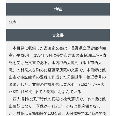
地域
水内
古文書
本目録に収録した斎藤家文書は、長野県立歴史館準備
室が平成6年（1994）9月に長野市吉田の斎藤誠氏から寄
託を受けた文書である。水内郡西大滝村（飯山市西大
滝）の村役人を勤めた斎藤家所蔵の文書で、本目録は飯
山市が市誌編纂の過程で作成した分類基準・整理番号の
ままとした。文書の作成年代は寛永4年（1627）から大
正3年（1914）までの長期におよんでいる。
西大滝村は江戸時代の初期は桧代藩領で、その後は飯
山藩領になり、享保2年（1717）からは幕府領となっ
た。村高は元禄郷帳で103石余、天保郷帳で317石余であ