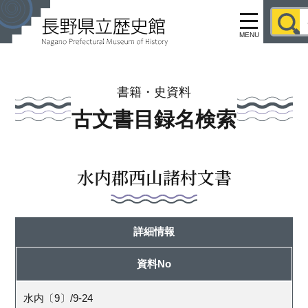
MENU
書籍・史資料
古文書目録名検索
水内郡西山諸村文書
詳細情報
資料No
水内〔9〕/9-24