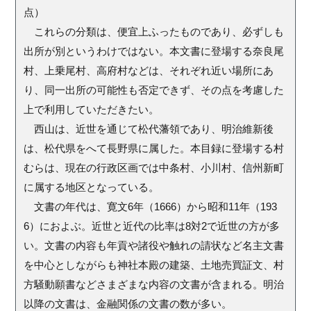
点）
これらの分類は、便宜上ふったものであり、必ずしも
出所が別というわけではない。本文書に登場する奈良尾
村、上乗尾村、高府村などは、それぞれ近い場所にあ
り、同一出所の可能性も否定できず、その点を考慮した
上で利用していただきたい。
西山は、近世を通じて松代藩領であり、明治維新後
は、松代県をへて長野県に属した。本目録に登場する村
むらは、現在の行政区画では中条村、小川村、信州新町
に属する地区となっている。
文書の年代は、寛文6年（1666）から昭和11年（193
6）におよぶ。近世と近代の比率は8対2で近世の方が多
い。文書の内容も年貢や諸役や触れの請状など名主文書
を中心としながらも神社本殿の建築、土地売買証文、村
方騒動願書などさまざまな内容の文書が含まれる。明治
以降の文書は、金融関係の文書の数が多い。