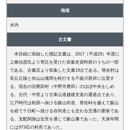
地域
水内
古文書
本目録に収録した標記文書は、2017（平成29）年度に
上條信彦氏より寄託を受けた収集史資料群のうちの一部
である。古書店より収集した文書19点である。替佐村は
長丘丘陵と米山山塊間を蛇行する千曲川西岸に位置す
る。現在の旧豊田村（中野市豊田）のほぼ中央をしめ
る。古代・中世より古東山道越後支道の通過点であり、
江戸時代は柏原へ抜ける飯山街道、替佐峠を越えて飯山
を経て十日町へ抜ける谷街道とも交わる交通の要衝であ
る。支配関係は近世を通じて飯山藩であった。天保年間
には973石の村高であった。