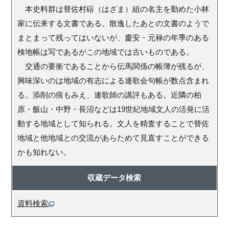
本史料群は替佐村硲（はざま）組の名主を勤めた小林
家に伝来する文書である。散逸したあとの文書のようで
まとまって残ってはいないが、慶安・元禄の年季のある
検地帳は写であるがこの地域では古いものである。
交通の要衝であることから伝馬関係の帳簿が残るが、
興味深いのは地域の有志による連歌会句帳が数点含まれ
る。添削の痕もみえ、連歌師の講評もある。近隣の柏
原・飯山・中野・長沼などは19世紀地域文人の活発に活
動する地域として知られる。文人を精査することで替佐
地域と他地域との交流があらためて見直すことができる
かも知れない。
収蔵データ検索
資料検索