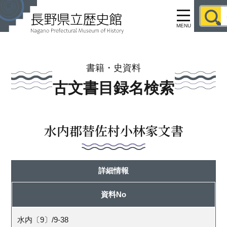
MENU
書籍・史資料
古文書目録名検索
水内郡替佐村小林家文書
詳細情報
資料No
水内〔9〕/9-38