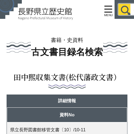
MENU
書籍・史資料
古文書目録名検索
田中煕収集文書(松代藩政文書）
詳細情報
資料No
県立長野図書館移管文書〔10〕/10-11