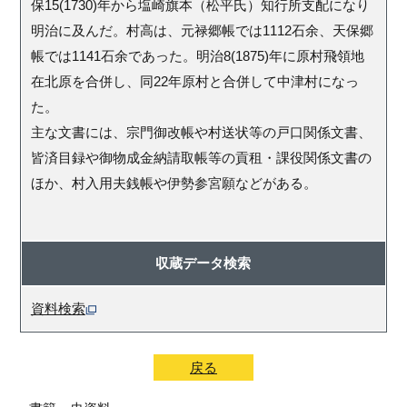
保15(1730)年から塩崎旗本（松平氏）知行所支配になり
明治に及んだ。村高は、元禄郷帳では1112石余、天保郷
帳では1141石余であった。明治8(1875)年に原村飛領地
在北原を合併し、同22年原村と合併して中津村になっ
た。
主な文書には、宗門御改帳や村送状等の戸口関係文書、
皆済目録や御物成金納請取帳等の貢租・課役関係文書の
ほか、村入用夫銭帳や伊勢参宮願などがある。
収蔵データ検索
資料検索
戻る