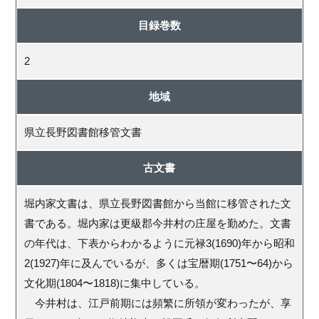
目録巻数
2
地域
県立長野図書館移管文書
古文書
堀内家文書は、県立長野図書館から当館に移管された文
書である。堀内家は更級郡今井村の庄屋を勤めた。文書
の年代は、下表からわかるように元禄3(1690)年から昭和
2(1927)年に及んでいるが、多くは宝暦期(1751〜64)から
文化期(1804〜1818)に集中している。
今井村は、江戸前期には頻繁に所領が変わったが、享