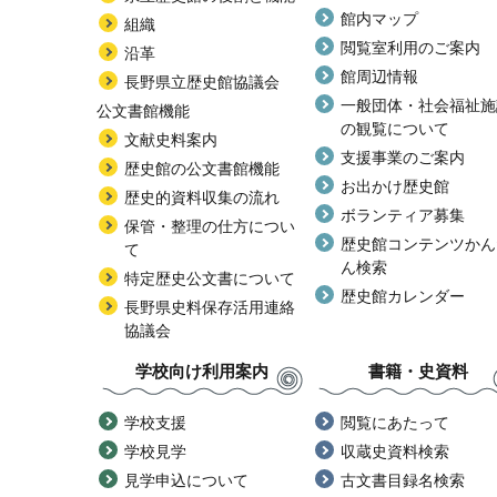
館内マップ
組織
閲覧室利用のご案内
沿革
館周辺情報
長野県立歴史館協議会
一般団体・社会福祉施
公文書館機能
の観覧について
文献史料案内
支援事業のご案内
歴史館の公文書館機能
お出かけ歴史館
歴史的資料収集の流れ
ボランティア募集
保管・整理の仕方につい
歴史館コンテンツかん
て
ん検索
特定歴史公文書について
歴史館カレンダー
長野県史料保存活用連絡
協議会
学校向け利用案内
書籍・史資料
学校支援
閲覧にあたって
学校見学
収蔵史資料検索
見学申込について
古文書目録名検索