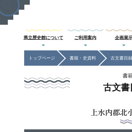
県立歴史館について
ご利用案内
企画展
トップページ
書籍・史資料
古文書目
書
古文書
上水内郡北