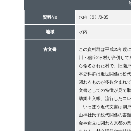
資料No
水内〔9〕/9-35
地域
水内
古文書
この資料群は平成29年度
川・稲丘2ヶ村が合併して
ら命名された村で、旧瀬
本史料群は近世関係は松
関わるものが多数含まれ
文書としての特徴が見て取
助郷出入帳、流行したコ
いっぽう近代文書は副戸
山神社氏子総代関係の書
金や造立に関わる京都の