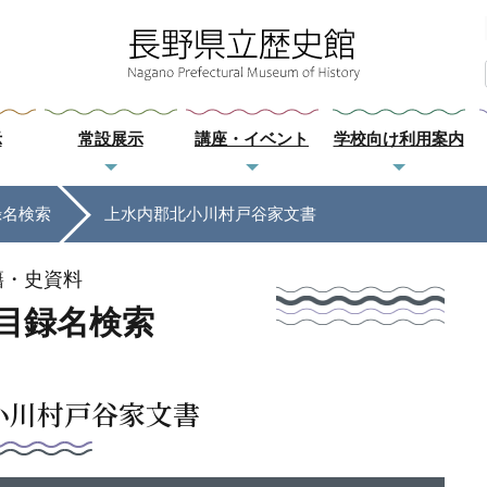
示
常設展示
講座・イベント
学校向け利用案内
録名検索
上水内郡北小川村戸谷家文書
籍・史資料
目録名検索
小川村戸谷家文書