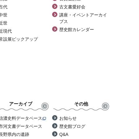
古代
古文書愛好会
中世
講座・イベントアーカイ
ブス
近世
歴史館カレンダー
近現代
常設展ピックアップ
アーカイブ
その他
信濃史料データベース
お知らせ
市河文書データベース
歴史館ブログ
長野県内の遺跡
Q&A