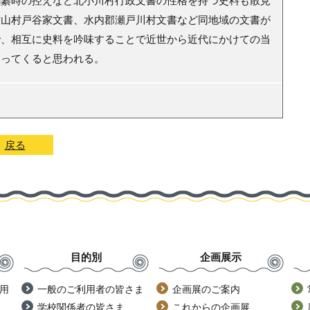
編纂時の控えなど北小川村行政文書の性格を持つ史料も散見
古山村戸谷家文書、水内郡瀬戸川村文書など同地域の文書が
で、相互に史料を吟味することで近世から近代にかけての当
まってくると思われる。
戻る
目的別
企画展示
用
一般のご利用者の皆さま
企画展のご案内
学校関係者の皆さま
これからの企画展