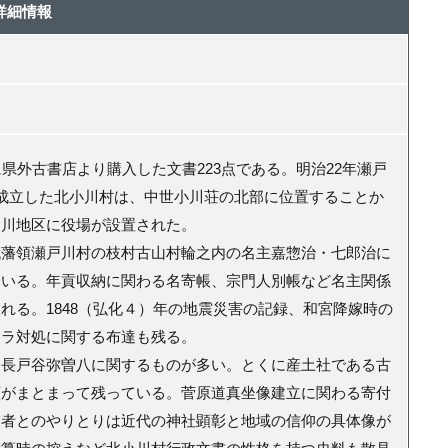
詳細情報
に県外古書店より購入した文書223点である。明治22年瀬戸
成立した北小川村は、中世小川荘の北部に位置することか
戸川地区に役場が設置された。
代藩領瀬戸川村の枝村古山村輪之内の名主嘉惣治・七郎治に
ている。年貢収納に関わる名寄帳、宗門人別帳など名主関係
れる。1848（弘化４）年の地震災害の記録、和宮降嫁時の
レラ対処に関する布達も残る。
長戸谷弥曽八に関するものが多い。とくに産土社である古
類がまとまって残っている。菅原道真坐像建立に関わる寄付
業者とのやりとりは近代の神社顕彰と地域の信仰の具体像が