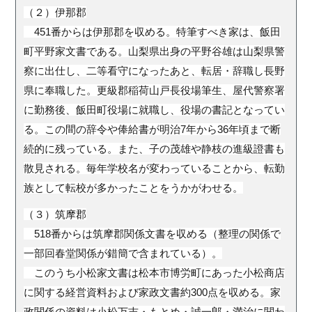
（２）伊那郡
451番からは伊那郡を収める。特筆すべき家は、飯田
町平野家文書である。山梨県出身の平野谷雄は山梨県警
察に出仕し、二等看守になったあと、転居・辞職し長野
県に奉職した。更級郡稲荷山戸長役場筆生、屋代警察署
に勤務後、飯田町役場に就職し、役場の書記となってい
る。この間の辞令や俸給書が明治7年から36年頃まで断
続的に残っている。また、子の茂雄や静枝の進級證書も
散見される。毎年学校名が変わっていることから、転勤
族として転校が多かったことをうかがわせる。
（３）筑摩郡
518番からは筑摩郡関係文書を収める（整理の関係で
一部回春堂関係が錯簡で含まれている）。
このうち小松家文書は松本市博労町にあった小松商店
に関する経営資料および家政文書約300点を収める。家
政関係の資料は小松万吉・もとめ・誠一郎・満治に関わ