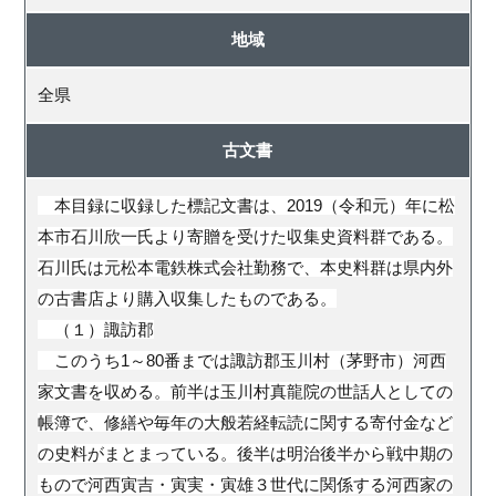
地域
全県
古文書
本目録に収録した標記文書は、2019（令和元）年に松
本市石川欣一氏より寄贈を受けた収集史資料群である。
石川氏は元松本電鉄株式会社勤務で、本史料群は県内外
の古書店より購入収集したものである。
（１）諏訪郡
このうち1～80番までは諏訪郡玉川村（茅野市）河西
家文書を収める。前半は玉川村真龍院の世話人としての
帳簿で、修繕や毎年の大般若経転読に関する寄付金など
の史料がまとまっている。後半は明治後半から戦中期の
もので河西寅吉・寅実・寅雄３世代に関係する河西家の