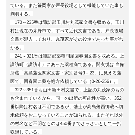
ている。また笹岡家が戸長役場として機能していた事も
判明する。
170～235番は諏訪郡玉川村丸茂家文書を収める。玉川
村は現在の茅野市で、すべて近代文書である。戸長役場
文書が混入しており、丸茂家がその役場であった事がわ
かる。
241～321番は諏訪郡薬種問屋回春園文書を収める。上
諏訪町（諏訪市）にあった薬種商である。関玄悦は 当館
所蔵「高島藩医関家文書・家別番号3－23」に見える藩
医で、回春園に薬を処方依頼している（0-26-256）。
322～351番も山田新田村文書で、上記の丸茂家のもの
も含まれているから、同一の出所の可能性が高い。352
番以降は村名は不明であるが、藩士が高島藩西御蔵へ切
米依頼をおこなっていることが知られる。またそれ以外
の村名など不明なものは450番までざっさいとして一括
収録している。