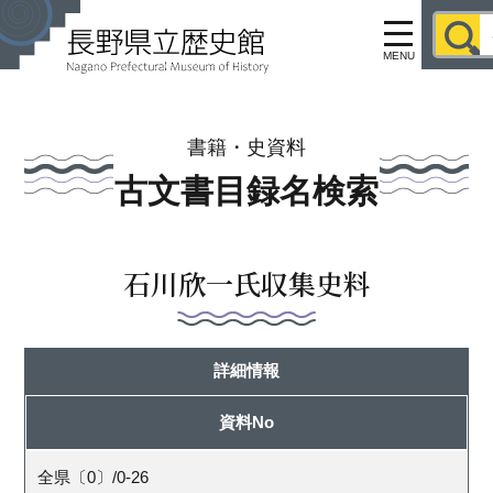
MENU
書籍・史資料
古文書目録名検索
石川欣一氏収集史料
詳細情報
資料No
全県〔0〕/0-26