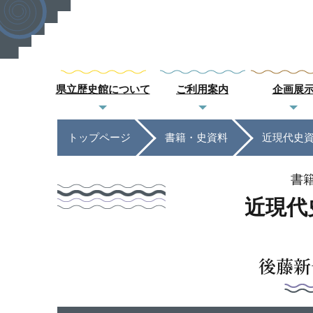
県立歴史館について
ご利用案内
企画展
トップページ
書籍・史資料
近現代史
書
近現代
後藤新