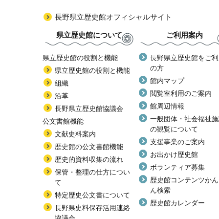
長野県立歴史館オフィシャルサイト
県立歴史館について
ご利用案内
県立歴史館の役割と機能
長野県立歴史館をご利
の方
県立歴史館の役割と機能
館内マップ
組織
閲覧室利用のご案内
沿革
館周辺情報
長野県立歴史館協議会
一般団体・社会福祉施
公文書館機能
の観覧について
文献史料案内
支援事業のご案内
歴史館の公文書館機能
お出かけ歴史館
歴史的資料収集の流れ
ボランティア募集
保管・整理の仕方につい
歴史館コンテンツかん
て
ん検索
特定歴史公文書について
歴史館カレンダー
長野県史料保存活用連絡
協議会