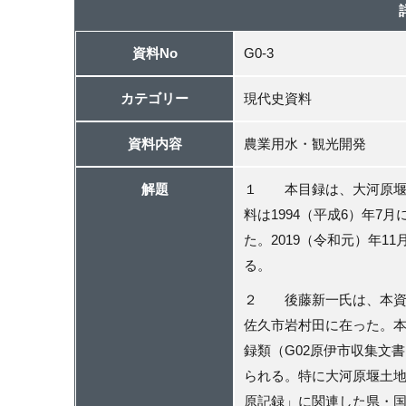
資料No
G0-3
カテゴリー
現代史資料
資料内容
農業用水・観光開発
解題
１ 本目録は、大河原堰
料は1994（平成
6
）年
7
月
た。2019（令和元）年
る。
２ 後藤新一氏は、本資
佐久市岩村田に在った。
録類（G02原伊市収集文
られる。特に大河原堰土
原記録」に関連した県・国