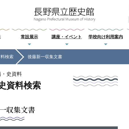
示
常設展示
講座・イベント
学校向け利用案内
資料検索
後藤新一収集文書
籍・史資料
史資料検索
一収集文書