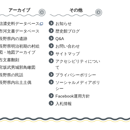
アーカイブ
その他
信濃史料データベース
お知らせ
市河文書データベース
歴史館ブログ
長野県内の遺跡
Q&A
長野県明治初期の村絵
お問い合わせ
図・地図アーカイブ
サイトマップ
古文書翻刻
アクセシビリティについ
宮坂武男城郭鳥瞰図
て
長野県の民話
プライバシーポリシー
長野県内出土土偶
ソーシャルメディアポリ
シー
Facebook運用方針
入札情報