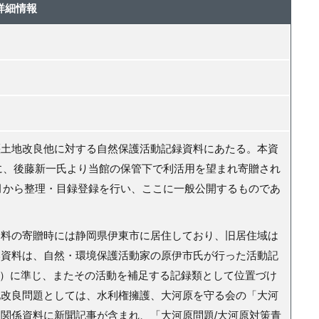
詳細情報
土地改良他に対する自然保護活動記録資料にあたる。本資
に、後藤新一氏より当館の保管下で利活用を望まれ寄贈され
11月から整理・目録登録を行い、ここに一般公開するものであ
料の寄贈時には静岡県伊東市に居住しており、旧居住域は
本資料は、自然・環境保護活動家の原伊市氏が行った活動記
書）に準じ、またその活動を補足する記録類として位置づけ
地改良問題としては、水利権擁護、大河原を守る会の「大河
関係資料に新聞記事が含まれ、「大河原問題/大河原対策青