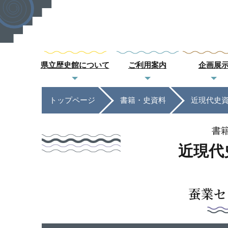
県立歴史館について
ご利用案内
企画展
トップページ
書籍・史資料
近現代史
書
近現代
蚕業セ