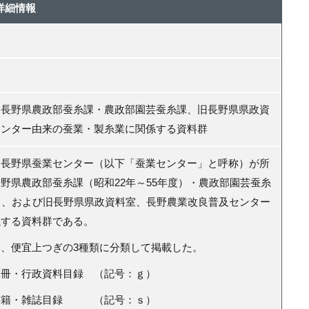
詳細情報
旧長野県農政部蚕糸課・農政部園芸蚕糸課、旧長野県県政資
センター由来の蚕業・製糸業に関係する資料群
長野県蚕業センター（以下「蚕業センター」と呼称）が所
長野県農政部蚕糸課（昭和
22
年～
55
年度）・農政部園芸蚕糸
）、および旧長野県県政資料室、長野農業改良普及センター
関係する資料群である。
、便宜上つぎの
3
種類に分類して掲載した。
・行政資料目録 （記号：ｇ）
籍・雑誌目録 （記号：ｓ）