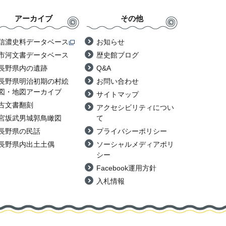
アーカイブ
その他
信濃史料データベース
お知らせ
市河文書データベース
歴史館ブログ
長野県内の遺跡
Q&A
長野県明治初期の村絵
お問い合わせ
図・地図アーカイブ
サイトマップ
古文書翻刻
アクセシビリティについ
宮坂武男城郭鳥瞰図
て
長野県の民話
プライバシーポリシー
長野県内出土土偶
ソーシャルメディアポリ
シー
Facebook運用方針
入札情報