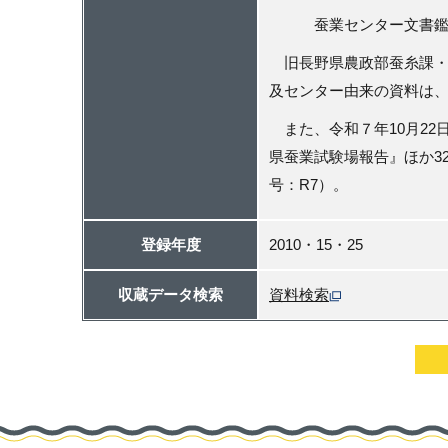
蚕業センター文
旧長野県農政部蚕糸課・
及センター由来の資料は
また、令和７年
10
月
22
県蚕業試験場報告』ほか
3
号：R7）。
登録年度
2010・15・25
収蔵データ検索
資料検索