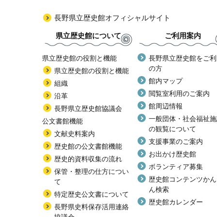
長野県立歴史館オフィシャルサイト
県立歴史館について
ご利用案内
県立歴史館の役割と機能
長野県立歴史館をご利
の方
県立歴史館の役割と機能
館内マップ
組織
閲覧室利用のご案内
沿革
館周辺情報
長野県立歴史館協議会
一般団体・社会福祉施
公文書館機能
の観覧について
文献史料案内
支援事業のご案内
歴史館の公文書館機能
お出かけ歴史館
歴史的資料収集の流れ
ボランティア募集
保管・整理の仕方につい
歴史館コンテンツかん
て
ん検索
特定歴史公文書について
歴史館カレンダー
長野県史料保存活用連絡