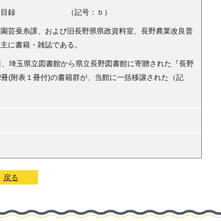
書鑑目録 （記号：ｂ）
園芸蚕糸課、および旧長野県県政資料室、長野農業改良普
、主に書籍・雑誌である。
日、埼玉県立図書館から県立長野図書館に寄贈された『長野
2
冊(附表１冊付
)
の書籍群が、当館に一括移譲された（記
戻る