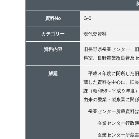
資料No
G-9
カテゴリー
現代史資料
資料内容
旧長野県蚕業センター、
料室、長野農業改良普及
解題
平成８年度に閉所した旧
蔵した資料を中心に、旧
課（昭和
56
～平成９年度
由来の蚕業・製糸業に
蚕業センター所蔵資料は
蚕業センター行政簿冊
蚕業センター所蔵書