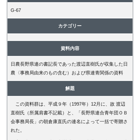
G-67
カテゴリー
資料内容
日農長野県連の書記長であった渡辺直樹氏が収集した日
農〈事務局由来のもの含む）および県連青関係の資料
解題
この資料群は、平成９年（
1997
年）12月に、故 渡辺
直樹氏（所属肩書不記載）と、「長野県連合青年団ＯＢ
会事務局長」の朝倉康直氏の連名によって一括で寄贈さ
れた。