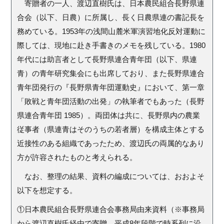
寄贈者の一人、渡辺直樹氏は、日本農民組合長野県連
合会（以下、日農）に所属し、長く日農県連の書記長を
務めている。
1953
年の浅間山麓米軍演習地化反対運動に
際しては、現地に赴き手書きのメモを残している。
1980
年代には助言者として長野県連合青年団（以下、県連
青）の青年研究集会にも出席しており、また長野県連合
青年団発行の『長野県青年団運動史』において、第一章
「敗戦と青年団活動の出発」の執筆者でもあった（長野
県連合青年団
198
5）。両団体は共に、長野県内の農業
従事者（県連青はそのうちの若者層）を構成主体とする
近接性のある組織であったため、渡辺氏の両属的なあり
方が許容されたものと考えられる。
なお、整理の結果、資料の編成については、おおよそ
以下を想定する。
①日本農民組合長野県連合会事務局由来資料（※事務局
から渡辺直樹氏経由で寄贈。平成
8
年段階で時系列に沿