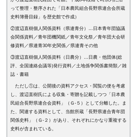
って整理・整序された「日本農民組合長野県連合会所蔵
史料簿冊目録」を歴史館で作成）
②渡辺直樹個人関係資料（県連青分）…日本青年団協議
会関係資料／青年団機関紙／青年文化祭／青年団大会研
修資料／県連青
30
年史関係／県連青その他
③渡辺直樹個人関係資料（日農分）…日農・他団体(総
評、全国連絡会議等
)
発行資料／土地係争関係書簡類／雑
誌・書籍
ただし①は、公開後の資料アクセス・閲覧の便を考慮
し、渡辺直樹氏による収集・寄贈を記載しつつ「日本農
民組合長野県連合会資料」（Ｇ
-
５）として分離した。ま
た、関連する資料として、当館所蔵「長野県連合青年団
関係史料」（Ｇ
-
２）があり、それぞれにかなり重複する
史料が含まれている。