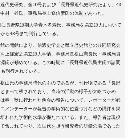
近代史研究』全
10
号および「長野県近代史研究たより」
43
は中村一雄氏、事務局長上條信彦氏の体制であった。
日に長野県短期大学青木孝寿氏、事務局を県立短大において
号から
48
号まで刊行している。
館の開館により、信濃史学会と県立歴史館との共同研究会
表を上條宏之県立短大学情、事務局長横山憲長氏・事務局員
畑源氏が勤めている。この時期に『長野県近代民主氏の諸問
）も刊行されている。
横山氏の事務局時代のものであるが、刊行物である「長野
まとまって残されており、当時の活動の様子が大略つかめ
には春・秋に行われた例会の報告について、レポーターが必
、コメンテーターが報告の学術的な位置づけなどの講評を掲
で培われた学術的水準が保たれている。また、報告者は現役
まで含まれており、次世代を担う研究者の研鑽の場であった