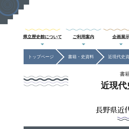
県立歴史館について
ご利用案内
企画展
トップページ
書籍・史資料
近現代史
書
近現代
長野県近