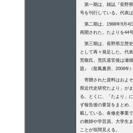
第一期は、雑誌『長野県
号を刊行している。代表
第二期は、
1988
年
9
月
4
再開された。たよりを
44
第三期は、長野県立歴史
として再々発足した。代
荒敬氏、荒氏退官後は瀬
題』（龍鳳書房、
2008
年
寄贈された資料はおよそ
県近代史研究たより」が
る。とくに、「たより」
ず報告後の要旨をまとめ
載している。各修史事業
の教師や学芸員、大学生
ことが垣間見える。