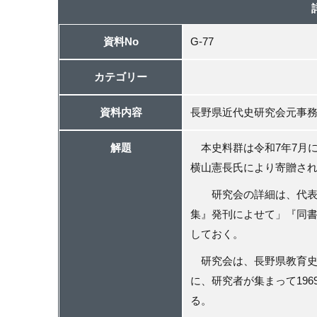
資料No
G-77
カテゴリー
資料内容
長野県近代史研究会元事
解題
本史料群は令和
7
年
7
月
横山憲長氏により寄贈さ
研究会の詳細は、代表委
集』発刊によせて」『同
しておく。
研究会は、長野県教育史
に、研究者が集まって
196
る。