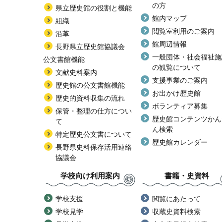
の方
県立歴史館の役割と機能
館内マップ
組織
閲覧室利用のご案内
沿革
館周辺情報
長野県立歴史館協議会
一般団体・社会福祉施
公文書館機能
の観覧について
文献史料案内
支援事業のご案内
歴史館の公文書館機能
お出かけ歴史館
歴史的資料収集の流れ
ボランティア募集
保管・整理の仕方につい
歴史館コンテンツかん
て
ん検索
特定歴史公文書について
歴史館カレンダー
長野県史料保存活用連絡
協議会
学校向け利用案内
書籍・史資料
学校支援
閲覧にあたって
学校見学
収蔵史資料検索