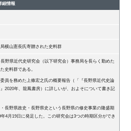
詳細情報
務局横山憲長氏寄贈された史料群
に長野県近代史研究会（以下研究会）事務局を長らく勤めた
れた史料群である。
員を務めた上條宏之氏の概要報告（「『長野県近代史論
書』
2020
年、龍鳳書房）に詳しいが、およそについて書き記
・長野県政史・長野県史という長野県の修史事業の隆盛期
9
年
4
月
19
日に発足した。この研究会は
3
つの時期区分ができ