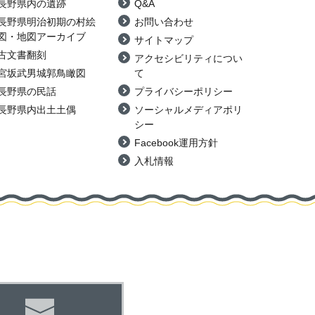
長野県内の遺跡
Q&A
長野県明治初期の村絵
お問い合わせ
図・地図アーカイブ
サイトマップ
古文書翻刻
アクセシビリティについ
宮坂武男城郭鳥瞰図
て
長野県の民話
プライバシーポリシー
長野県内出土土偶
ソーシャルメディアポリ
シー
Facebook運用方針
入札情報