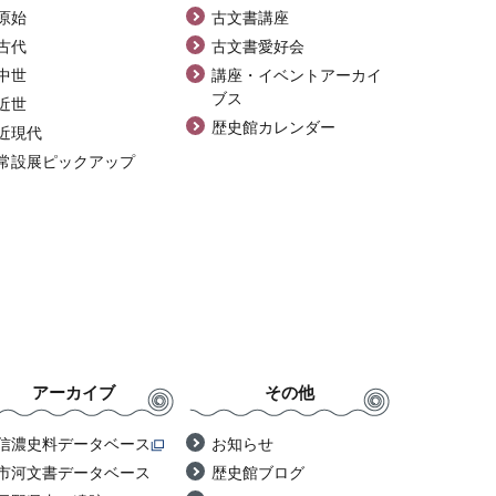
原始
古文書講座
古代
古文書愛好会
中世
講座・イベントアーカイ
ブス
近世
歴史館カレンダー
近現代
常設展ピックアップ
アーカイブ
その他
信濃史料データベース
お知らせ
市河文書データベース
歴史館ブログ