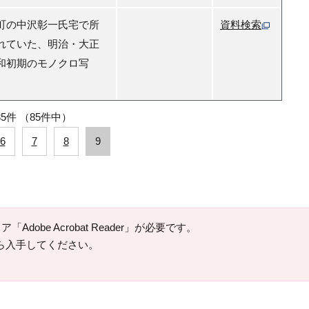
町の中沢彰一氏宅で所
資料検索
れていた、明治・大正
和初期のモノクロ写
85件
（85件中）
6
7
8
9
Adobe Acrobat Reader」が必要です。
ージから入手してください。