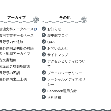
アーカイブ
その他
信濃史料データベース
お知らせ
市河文書データベース
歴史館ブログ
長野県内の遺跡
Q&A
長野県明治初期の村絵
お問い合わせ
図・地図アーカイブ
サイトマップ
古文書翻刻
アクセシビリティについ
宮坂武男城郭鳥瞰図
て
長野県の民話
プライバシーポリシー
長野県内出土土偶
ソーシャルメディアポリ
シー
Facebook運用方針
入札情報