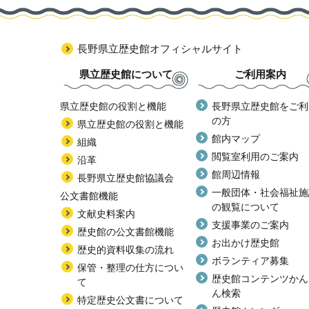
長野県立歴史館オフィシャルサイト
県立歴史館について
ご利用案内
県立歴史館の役割と機能
長野県立歴史館をご利
の方
県立歴史館の役割と機能
館内マップ
組織
閲覧室利用のご案内
沿革
館周辺情報
長野県立歴史館協議会
一般団体・社会福祉施
公文書館機能
の観覧について
文献史料案内
支援事業のご案内
歴史館の公文書館機能
お出かけ歴史館
歴史的資料収集の流れ
ボランティア募集
保管・整理の仕方につい
歴史館コンテンツかん
て
ん検索
特定歴史公文書について