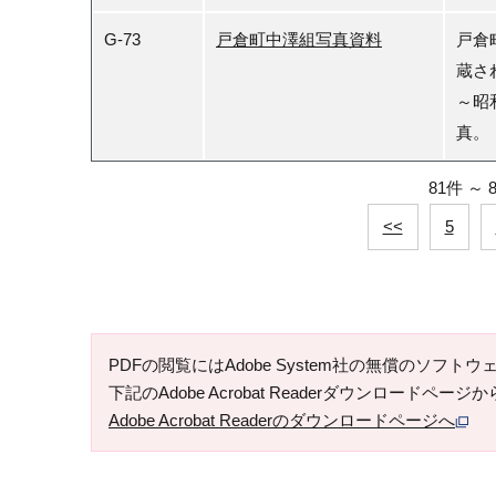
G-73
戸倉町中澤組写真資料
戸倉
蔵さ
～昭
真。
81件
～
<<
5
PDFの閲覧にはAdobe System社の無償のソフトウェア「
下記のAdobe Acrobat Readerダウンロードペ
Adobe Acrobat Readerのダウンロードページへ