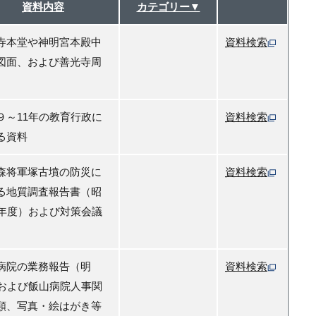
資料内容
カテゴリー▼
寺本堂や神明宮本殿中
資料検索
図面、および善光寺周
９～11年の教育行政に
資料検索
る資料
森将軍塚古墳の防災に
資料検索
る地質調査報告書（昭
0年度）および対策会議
病院の業務報告（明
資料検索
）および飯山病院人事関
類、写真・絵はがき等