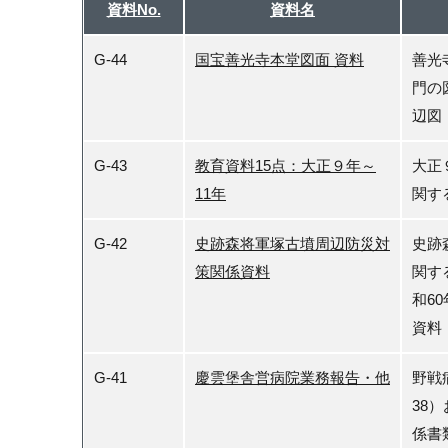
資料No.
資料名
G-44
国宝善光寺本堂図面 資料
善光
門の
辺図
G-43
教育資料15点：大正９年～
大正
11年
関す
G-42
史跡森将軍塚古墳周辺防災対
史跡
策関係資料
関す
和6
資料
G-41
慶雲堡舎営病院業務報告・他
野戦
38
係書