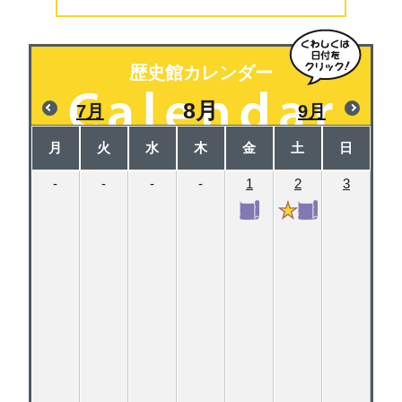
歴史館カレンダー
8月
7月
9月
月
火
水
木
金
土
日
-
-
-
-
1
2
3