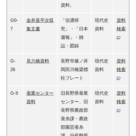
資料。
G0-
金井喜平次収
「信濃研
現代史
資料
7
集文書
究」・「日本
資料
検索
週報」・雑
誌・図録
G-
見六橋資料
長野市篠ノ井
現代史
資料
26
岡田川橋梁標
資料
検索
柱プレート
G-9
蚕業センター
旧長野県蚕業
現代史
資料
資料
センター、旧
資料
検索
長野県農政部
蚕糸課・農政
部園芸蚕糸
課、旧長野県