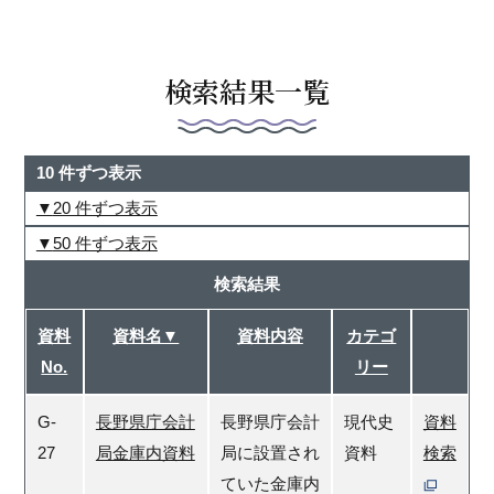
検索結果一覧
10 件ずつ表示
20 件ずつ表示
50 件ずつ表示
検索結果
資料
資料名▼
資料内容
カテゴ
No.
リー
G-
長野県庁会計
長野県庁会計
現代史
資料
27
局金庫内資料
局に設置され
資料
検索
ていた金庫内