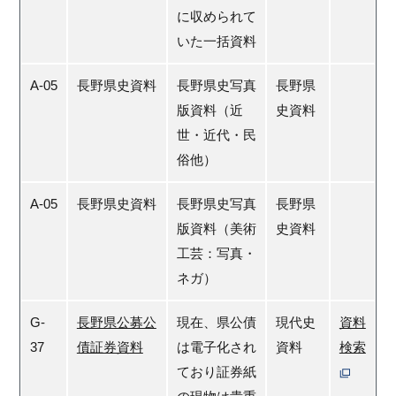
に収められて
いた一括資料
A-05
長野県史資料
長野県史写真
長野県
版資料（近
史資料
世・近代・民
俗他）
A-05
長野県史資料
長野県史写真
長野県
版資料（美術
史資料
工芸：写真・
ネガ）
G-
長野県公募公
現在、県公債
現代史
資料
37
債証券資料
は電子化され
資料
検索
ており証券紙