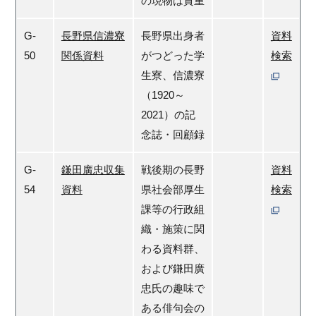
の現物は貴重
G-
長野県信濃寮
長野県出身者
資料
50
関係資料
がつどった学
検索
生寮、信濃寮
（1920～
2021）の記
念誌・回顧録
G-
鎌田廣忠収集
戦後期の長野
資料
54
資料
県社会部厚生
検索
課等の行政組
織・施策に関
わる資料群、
および鎌田廣
忠氏の趣味で
ある俳句会の