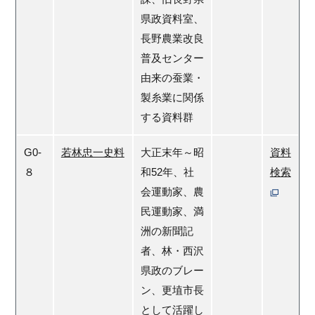
県政資料室、
長野農業改良
普及センター
由来の蚕業・
製糸業に関係
する資料群
G0-
若林忠一史料
大正末年～昭
資料
８
和52年、社
検索
会運動家、農
民運動家、満
洲の新聞記
者、林・西沢
県政のブレー
ン、更埴市長
として活躍し