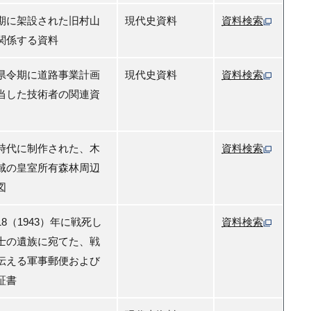
期に架設された旧村山
現代史資料
資料検索
関係する資料
県令期に道路事業計画
現代史資料
資料検索
当した技術者の関連資
時代に制作された、木
資料検索
域の皇室所有森林周辺
図
18（1943）年に戦死し
資料検索
士の遺族に宛てた、戦
伝える軍事郵便および
証書