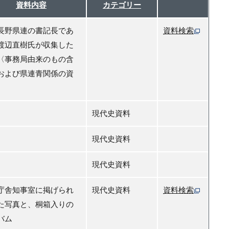
資料内容
カテゴリー
長野県連の書記長であ
資料検索
渡辺直樹氏が収集した
〈事務局由来のもの含
および県連青関係の資
現代史資料
現代史資料
現代史資料
庁舎知事室に掲げられ
現代史資料
資料検索
た写真と、桐箱入りの
バム