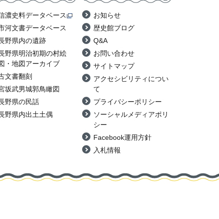
信濃史料データベース
お知らせ
市河文書データベース
歴史館ブログ
長野県内の遺跡
Q&A
長野県明治初期の村絵
お問い合わせ
図・地図アーカイブ
サイトマップ
古文書翻刻
アクセシビリティについ
宮坂武男城郭鳥瞰図
て
長野県の民話
プライバシーポリシー
長野県内出土土偶
ソーシャルメディアポリ
シー
Facebook運用方針
入札情報