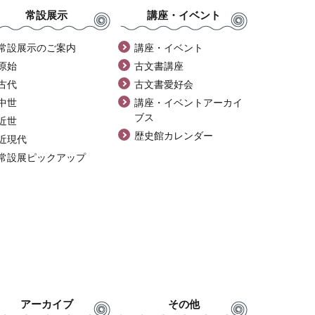
常設展示
講座・イベント
常設展示のご案内
講座・イベント
原始
古文書講座
古代
古文書愛好会
中世
講座・イベントアーカイ
ブス
近世
歴史館カレンダー
近現代
常設展ピックアップ
アーカイブ
その他