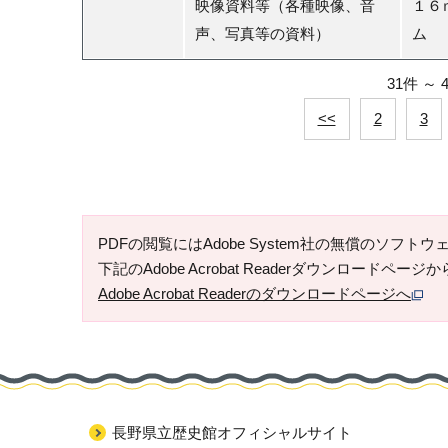
映像資料等（各種映像、音
１６
声、写真等の資料）
ム
31件
～
<<
2
3
PDFの閲覧にはAdobe System社の無償のソフトウェア「
下記のAdobe Acrobat Readerダウンロードペ
Adobe Acrobat Readerのダウンロードページへ
長野県立歴史館オフィシャルサイト