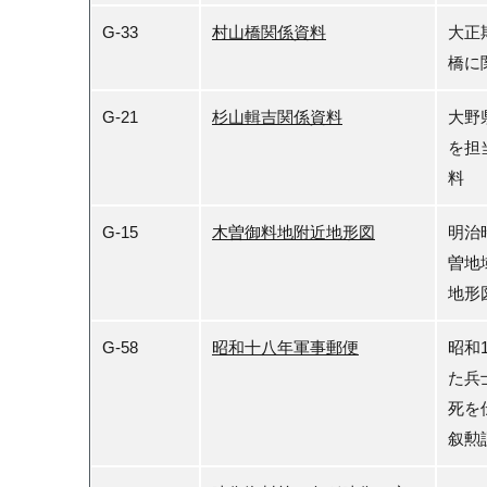
G-33
村山橋関係資料
大正
橋に
G-21
杉山輯吉関係資料
大野
を担
料
G-15
木曽御料地附近地形図
明治
曽地
地形
G-58
昭和十八年軍事郵便
昭和
た兵
死を
叙勲