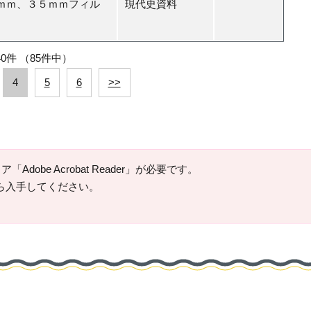
ｍｍ、３５ｍｍフィル
現代史資料
40件
（85件中）
4
5
6
>>
Adobe Acrobat Reader」が必要です。
ージから入手してください。