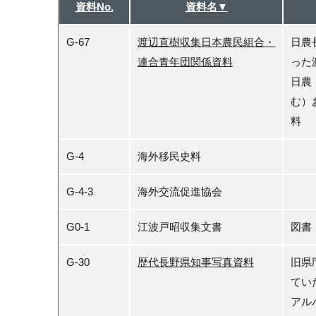
資料No.
資料名▼
G-67
渡辺直樹収集日本農民組合・
日農
連合青年団関係資料
った
日農
む）
料
G-4
海外移民史料
G-4-3
海外交流促進協会
G0-1
江波戸昭収集文書
図書
G-30
歴代長野県知事写真資料
旧県
てい
アル