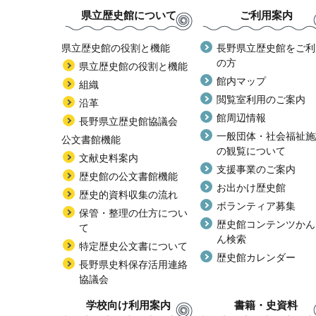
県立歴史館について
ご利用案内
県立歴史館の役割と機能
長野県立歴史館をご利
の方
県立歴史館の役割と機能
館内マップ
組織
閲覧室利用のご案内
沿革
館周辺情報
長野県立歴史館協議会
一般団体・社会福祉施
公文書館機能
の観覧について
文献史料案内
支援事業のご案内
歴史館の公文書館機能
お出かけ歴史館
歴史的資料収集の流れ
ボランティア募集
保管・整理の仕方につい
歴史館コンテンツかん
て
ん検索
特定歴史公文書について
歴史館カレンダー
長野県史料保存活用連絡
協議会
学校向け利用案内
書籍・史資料