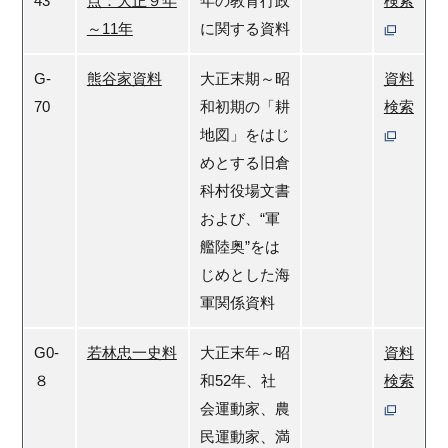
43
点：大正９年
年の教育行政
検索
～11年
に関する資料
G-
熊谷家資料
大正末期～昭
資料
70
和初期の「耕
検索
地図」をはじ
めとする旧倉
科村役場文書
および、“軍
艦陸奥”をは
じめとした海
軍関係資料
G0-
若林忠一史料
大正末年～昭
資料
８
和52年、社
検索
会運動家、農
民運動家、満