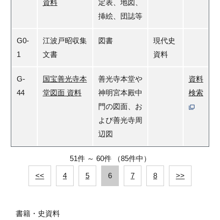
資料
定表、地図、
挿絵、団誌等
G0-
江波戸昭収集
図書
現代史
1
文書
資料
G-
国宝善光寺本
善光寺本堂や
資料
44
堂図面 資料
神明宮本殿中
検索
門の図面、お
よび善光寺周
辺図
51件
～
60件
（85件中）
<<
4
5
6
7
8
>>
書籍・史資料