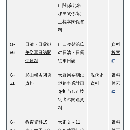
山関係/北米
移民関係/献
上標本関係資
料
G-
日清・日露戦
山口袈裟治氏
資料
86
争従軍日誌関
の日清・日露
検索
係資料
従軍日誌
G-
杉山輯吉関係
大野県令期に
現代史
資料
21
資料
道路事業計画
資料
検索
を担当した技
術者の関連資
料
G-
教育資料15
大正９～11
資料