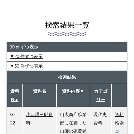
検索結果一覧
10 件ずつ表示
20 件ずつ表示
50 件ずつ表示
検索結果
資料
資料名
資料内容▼
カテゴ
No.
リー
G-
小口理三郎資
山太商店鉱業
現代史
資料
22
料
部に在籍した
資料
検索
山師の硫黄鉱