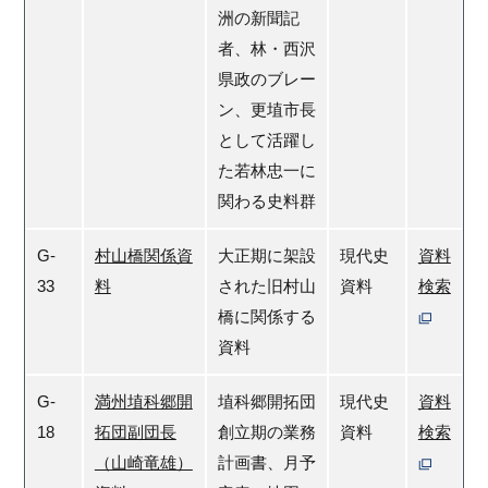
洲の新聞記
者、林・西沢
県政のブレー
ン、更埴市長
として活躍し
た若林忠一に
関わる史料群
G-
村山橋関係資
大正期に架設
現代史
資料
33
料
された旧村山
資料
検索
橋に関係する
資料
G-
満州埴科郷開
埴科郷開拓団
現代史
資料
18
拓団副団長
創立期の業務
資料
検索
（山崎竜雄）
計画書、月予