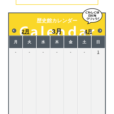
歴史館カレンダー
3月
2月
4月
月
火
水
木
金
土
日
-
-
-
-
-
-
1