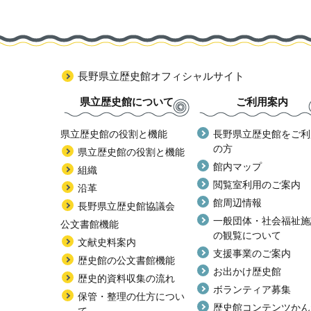
長野県立歴史館オフィシャルサイト
県立歴史館について
ご利用案内
県立歴史館の役割と機能
長野県立歴史館をご利
の方
県立歴史館の役割と機能
館内マップ
組織
閲覧室利用のご案内
沿革
館周辺情報
長野県立歴史館協議会
一般団体・社会福祉施
公文書館機能
の観覧について
文献史料案内
支援事業のご案内
歴史館の公文書館機能
お出かけ歴史館
歴史的資料収集の流れ
ボランティア募集
保管・整理の仕方につい
歴史館コンテンツかん