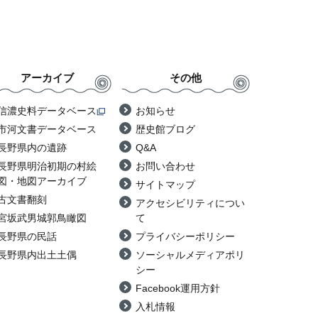
アーカイブ
その他
信濃史料データベース
お知らせ
市河文書データベース
歴史館ブログ
長野県内の遺跡
Q&A
長野県明治初期の村絵
お問い合わせ
図・地図アーカイブ
サイトマップ
古文書翻刻
アクセシビリティについ
宮坂武男城郭鳥瞰図
て
長野県の民話
プライバシーポリシー
長野県内出土土偶
ソーシャルメディアポリ
シー
Facebook運用方針
入札情報