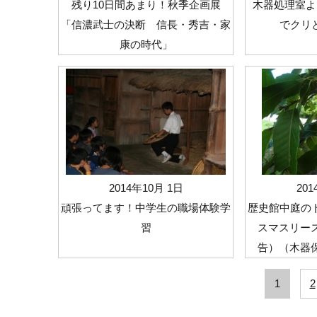
残り10日間あまり！秋季企画展
木器処理室よ
「信濃武士の決断 信長・秀吉・家
でクリ
康の時代」
2014年10月 1日
20
頑張ってます！中学生の職場体験学
歴史館中庭の
習
スマスリース
告）（木器
1
2