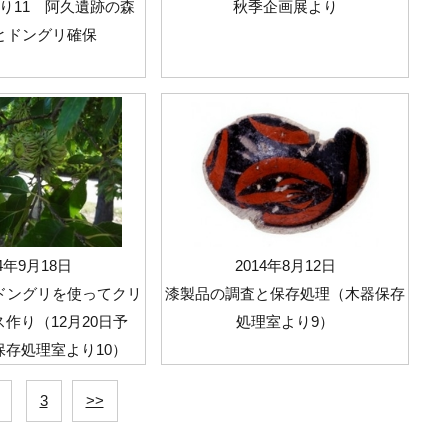
り11 阿久遺跡の森
秋季企画展より
とドングリ確保
14年9月18日
2014年8月12日
ドングリを使ってクリ
漆製品の調査と保存処理（木器保存
作り（12月20日予
処理室より9）
保存処理室より10）
3
>>