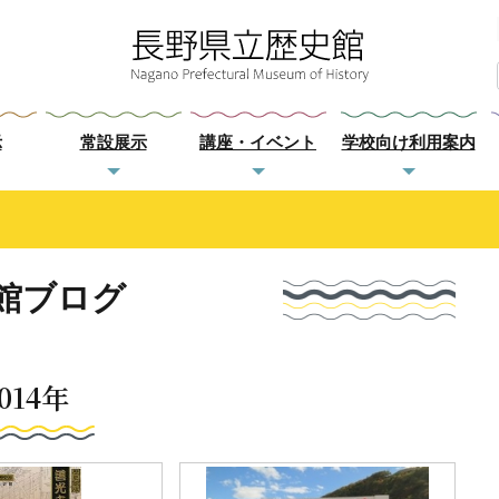
示
常設展示
講座・イベント
学校向け利用案内
館ブログ
014年