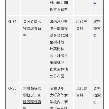
村山橋に関
係する資料
G-34
ＧＨＱ提出
県内及び県
現代史
資料
牧野調査資
境一部隣接
資料
検索
料
県を含む濶
葉樹林地・
針葉樹林
地・針濶混
淆樹林地・
官業造林地
の分布図
G-35
大町高等女
昭和３年、
現代史
資料
学校プール
大町高等女
資料
検索
建設関係資
学校内に新
料
設プール建