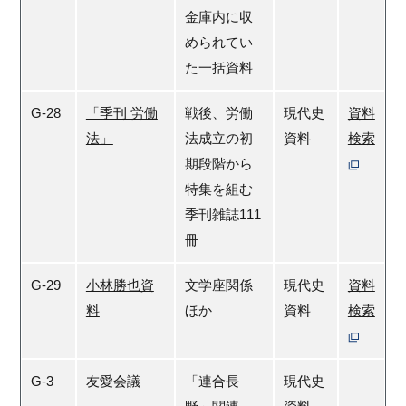
金庫内に収
められてい
た一括資料
G-28
「季刊 労働
戦後、労働
現代史
資料
法」
法成立の初
資料
検索
期段階から
特集を組む
季刊雑誌111
冊
G-29
小林勝也資
文学座関係
現代史
資料
料
ほか
資料
検索
G-3
友愛会議
「連合長
現代史