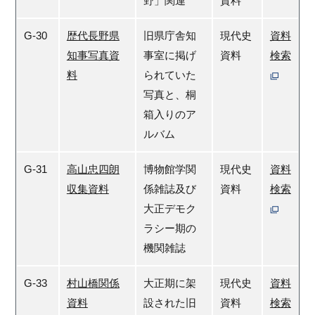
野」関連
資料
G-30
歴代長野県
旧県庁舎知
現代史
資料
知事写真資
事室に掲げ
資料
検索
料
られていた
写真と、桐
箱入りのア
ルバム
G-31
高山忠四朗
博物館学関
現代史
資料
収集資料
係雑誌及び
資料
検索
大正デモク
ラシー期の
機関雑誌
G-33
村山橋関係
大正期に架
現代史
資料
資料
設された旧
資料
検索