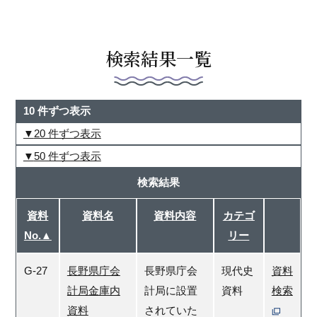
検索結果一覧
10 件ずつ表示
20 件ずつ表示
50 件ずつ表示
検索結果
資料
資料名
資料内容
カテゴ
No.▲
リー
G-27
長野県庁会
長野県庁会
現代史
資料
計局金庫内
計局に設置
資料
検索
資料
されていた