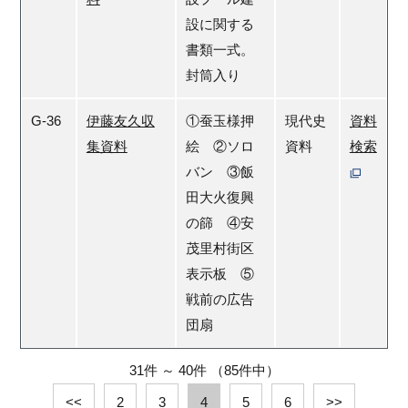
設に関する
書類一式。
封筒入り
G-36
伊藤友久収
①蚕玉様押
現代史
資料
集資料
絵 ②ソロ
資料
検索
バン ③飯
田大火復興
の篩 ④安
茂里村街区
表示板 ⑤
戦前の広告
団扇
31件
～
40件
（85件中）
<<
2
3
4
5
6
>>