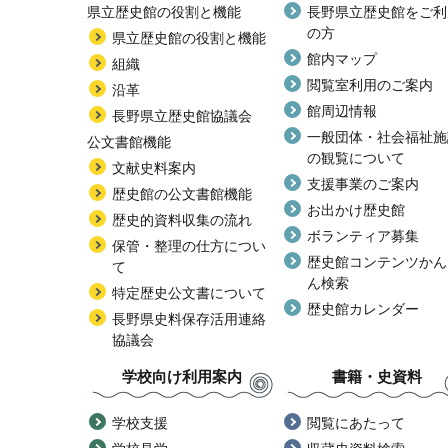
県立歴史館の役割と機能
長野県立歴史館をご利
の方
県立歴史館の役割と機能
館内マップ
組織
閲覧室利用のご案内
沿革
館周辺情報
長野県立歴史館協議会
一般団体・社会福祉施
公文書館機能
の観覧について
文献史料案内
支援事業のご案内
歴史館の公文書館機能
お出かけ歴史館
歴史的資料収集の流れ
ボランティア募集
保管・整理の仕方につい
歴史館コンテンツかん
て
ん検索
特定歴史公文書について
歴史館カレンダー
長野県史料保存活用連絡
協議会
学校向け利用案内
書籍・史資料
学校支援
閲覧にあたって