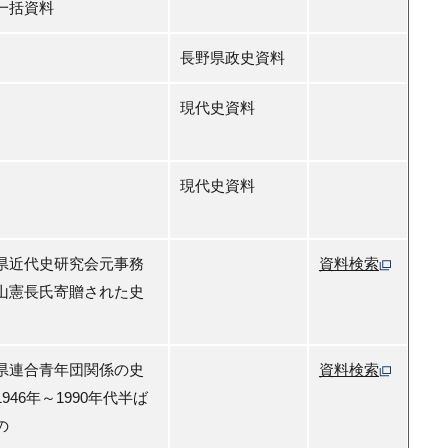
一括資料
長野県政史資料
現代史資料
現代史資料
県近代史研究会元事務
資料検索
山憲長氏寄贈された史
県連合青年団関係の史
資料検索
946年～1990年代半ば
の