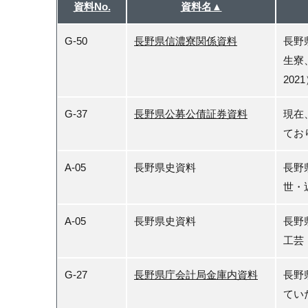
資料No.
資料名▲
G-50
長野県信濃寮関係資料
長野
生寮
20
G-37
長野県公募公債証券資料
現在
てお
A-05
長野県史資料
長野
世・
A-05
長野県史資料
長野
工芸
G-27
長野県庁会計局金庫内資料
長野
てい