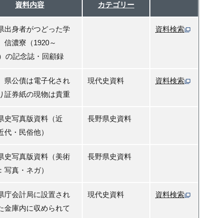
資料内容
カテゴリー
県出身者がつどった学
資料検索
、信濃寮（1920～
21）の記念誌・回顧録
、県公債は電子化され
現代史資料
資料検索
り証券紙の現物は貴重
県史写真版資料（近
長野県史資料
近代・民俗他）
県史写真版資料（美術
長野県史資料
：写真・ネガ）
県庁会計局に設置され
現代史資料
資料検索
た金庫内に収められて