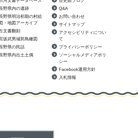
市河文書データベース
歴史館ブログ
長野県内の遺跡
Q&A
長野県明治初期の村絵
お問い合わせ
図・地図アーカイブ
サイトマップ
古文書翻刻
アクセシビリティについ
宮坂武男城郭鳥瞰図
て
長野県の民話
プライバシーポリシー
長野県内出土土偶
ソーシャルメディアポリ
シー
Facebook運用方針
入札情報