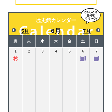
歴史館カレンダー
6月
5月
7月
月
火
水
木
金
土
日
1
2
3
4
5
6
7