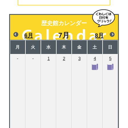
歴史館カレンダー
7月
6月
8月
月
火
水
木
金
土
日
-
-
1
2
3
4
5