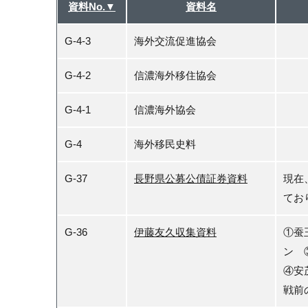
資料No.▼
資料名
G-4-3
海外交流促進協会
G-4-2
信濃海外移住協会
G-4-1
信濃海外協会
G-4
海外移民史料
G-37
長野県公募公債証券資料
現在
てお
G-36
伊藤友久収集資料
①蚕
ン 
④安
戦前