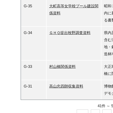
G-35
大町高等女学校プール建設関
昭和
係資料
内に
る書
G-34
ＧＨＱ提出牧野調査資料
県内
含む
地・
造林
G-33
村山橋関係資料
大正
橋に
G-31
高山忠四朗収集資料
博物
デモ
41件
～