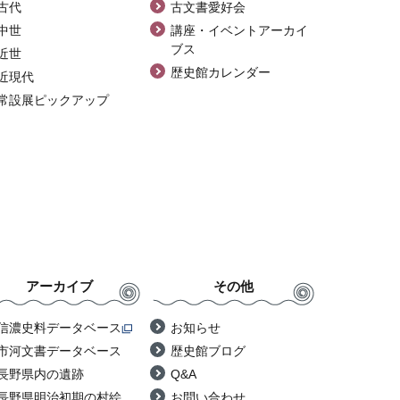
古代
古文書愛好会
中世
講座・イベントアーカイ
ブス
近世
歴史館カレンダー
近現代
常設展ピックアップ
アーカイブ
その他
信濃史料データベース
お知らせ
市河文書データベース
歴史館ブログ
長野県内の遺跡
Q&A
長野県明治初期の村絵
お問い合わせ