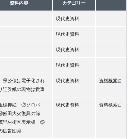
資料内容
カテゴリー
現代史資料
現代史資料
現代史資料
現代史資料
、県公債は電子化され
現代史資料
資料検索
り証券紙の現物は貴重
玉様押絵 ②ソロバ
現代史資料
資料検索
③飯田大火復興の篩
茂里村街区表示板 ⑤
の広告団扇