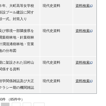
３年、大町高等女学校
現代史資料
資料検索
新設プール建設に関す
類一式。封筒入り
及び県境一部隣接県を
現代史資料
資料検索
濶葉樹林地・針葉樹林
針濶混淆樹林地・官業
地の分布図
期に架設された旧村山
現代史資料
資料検索
関係する資料
館学関係雑誌及び大正
現代史資料
資料検索
クラシー期の機関雑誌
50件
（85件中）