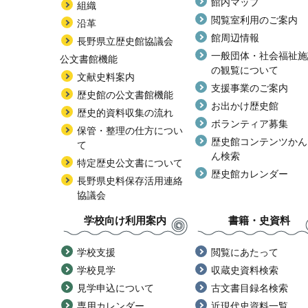
館内マップ
組織
閲覧室利用のご案内
沿革
館周辺情報
長野県立歴史館協議会
一般団体・社会福祉施
公文書館機能
の観覧について
文献史料案内
支援事業のご案内
歴史館の公文書館機能
お出かけ歴史館
歴史的資料収集の流れ
ボランティア募集
保管・整理の仕方につい
歴史館コンテンツかん
て
ん検索
特定歴史公文書について
歴史館カレンダー
長野県史料保存活用連絡
協議会
学校向け利用案内
書籍・史資料
学校支援
閲覧にあたって
学校見学
収蔵史資料検索
見学申込について
古文書目録名検索
専用カレンダー
近現代史資料一覧