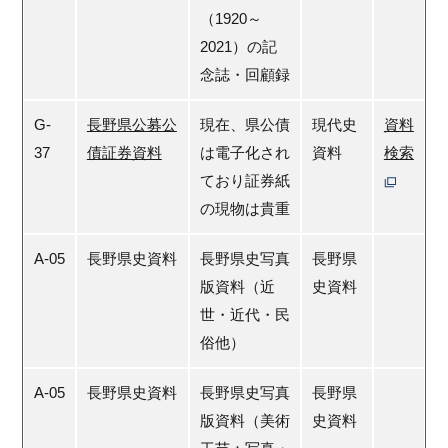
（1920～
2021）の記
念誌・回顧録
G-
長野県公募公
現在、県公債
現代史
資料
37
債証券資料
は電子化され
資料
検索
ており証券紙
の現物は貴重
A-05
長野県史資料
長野県史写真
長野県
版資料（近
史資料
世・近代・民
俗他）
A-05
長野県史資料
長野県史写真
長野県
版資料（美術
史資料