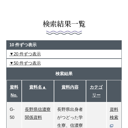
検索結果一覧
10 件ずつ表示
20 件ずつ表示
50 件ずつ表示
検索結果
資料
資料名▲
資料内容
カテゴ
No.
リー
G-
長野県信濃寮
長野県出身者
資料
50
関係資料
がつどった学
検索
生寮、信濃寮