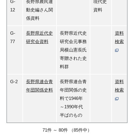
G-
長野県農民運
現代史
12
動史編さん関
資料
係資料
G-
長野県近代史
長野県近代史
資料
77
研究会資料
研究会元事務
検索
局横山憲長氏
寄贈された史
料群
G-2
長野県連合青
長野県連合青
資料
年団関係史料
年団関係の史
検索
料で1946年
～1990年代
半ばのもの
71件
～
80件
（85件中）