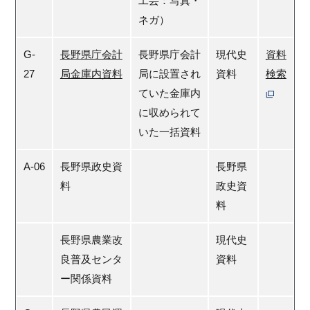
工芸：写真・
ネガ）
G-
長野県庁会計
長野県庁会計
現代史
資料
27
局金庫内資料
局に設置され
資料
検索
ていた金庫内
に収められて
いた一括資料
A-06
長野県政史資
長野県
料
政史資
料
長野県農業改
現代史
良普及センタ
資料
ー関係資料