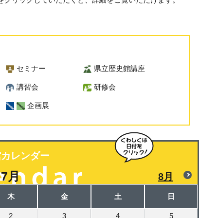
セミナー
県立歴史館講座
講習会
研修会
企画展
館カレンダー
7月
8月
木
金
土
日
2
3
4
5