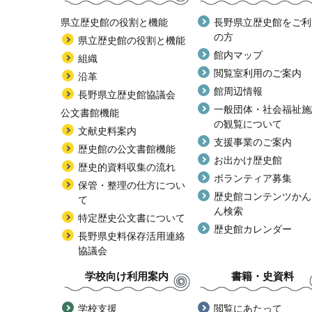
県立歴史館の役割と機能
長野県立歴史館をご利
の方
県立歴史館の役割と機能
館内マップ
組織
閲覧室利用のご案内
沿革
館周辺情報
長野県立歴史館協議会
一般団体・社会福祉施
公文書館機能
の観覧について
文献史料案内
支援事業のご案内
歴史館の公文書館機能
お出かけ歴史館
歴史的資料収集の流れ
ボランティア募集
保管・整理の仕方につい
歴史館コンテンツかん
て
ん検索
特定歴史公文書について
歴史館カレンダー
長野県史料保存活用連絡
協議会
学校向け利用案内
書籍・史資料
学校支援
閲覧にあたって