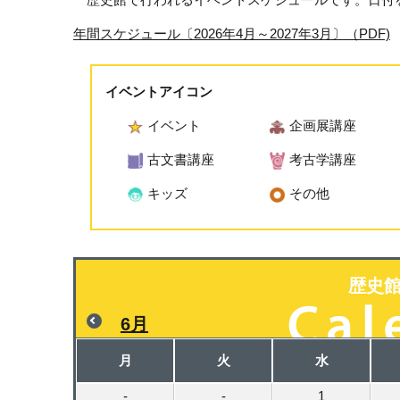
年間スケジュール〔2026年4月～2027年3月〕（PDF)
イベントアイコン
イベント
企画展講座
古文書講座
考古学講座
キッズ
その他
歴史
6月
月
火
水
-
-
1