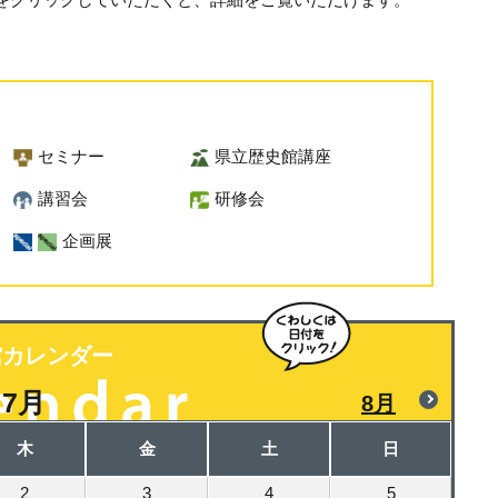
セミナー
県立歴史館講座
講習会
研修会
企画展
館カレンダー
7月
8月
木
金
土
日
2
3
4
5