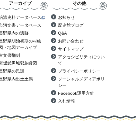
アーカイブ
その他
信濃史料データベース
お知らせ
市河文書データベース
歴史館ブログ
長野県内の遺跡
Q&A
長野県明治初期の村絵
お問い合わせ
図・地図アーカイブ
サイトマップ
古文書翻刻
アクセシビリティについ
宮坂武男城郭鳥瞰図
て
長野県の民話
プライバシーポリシー
長野県内出土土偶
ソーシャルメディアポリ
シー
Facebook運用方針
入札情報