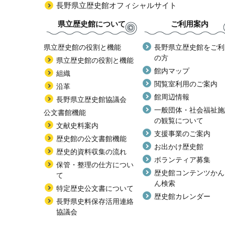
長野県立歴史館オフィシャルサイト
県立歴史館について
ご利用案内
県立歴史館の役割と機能
長野県立歴史館をご利
の方
県立歴史館の役割と機能
館内マップ
組織
閲覧室利用のご案内
沿革
館周辺情報
長野県立歴史館協議会
一般団体・社会福祉施
公文書館機能
の観覧について
文献史料案内
支援事業のご案内
歴史館の公文書館機能
お出かけ歴史館
歴史的資料収集の流れ
ボランティア募集
保管・整理の仕方につい
歴史館コンテンツかん
て
ん検索
特定歴史公文書について
歴史館カレンダー
長野県史料保存活用連絡
協議会