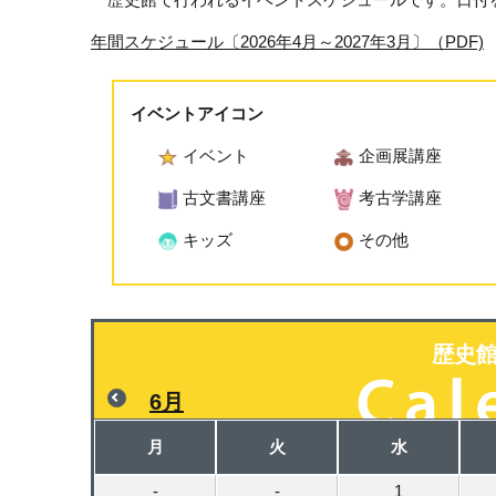
年間スケジュール〔2026年4月～2027年3月〕（PDF)
イベントアイコン
イベント
企画展講座
古文書講座
考古学講座
キッズ
その他
歴史
6月
月
火
水
-
-
1