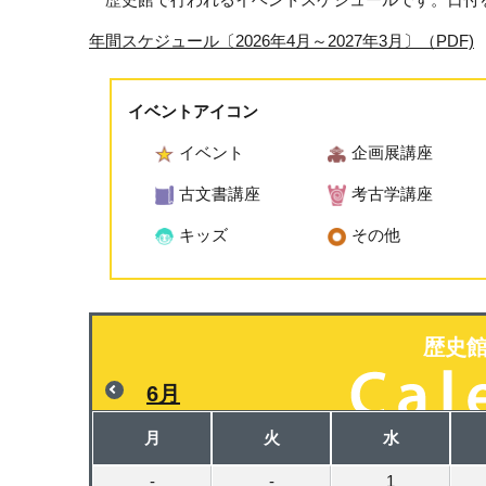
年間スケジュール〔2026年4月～2027年3月〕（PDF)
イベントアイコン
イベント
企画展講座
古文書講座
考古学講座
キッズ
その他
歴史
6月
月
火
水
-
-
1