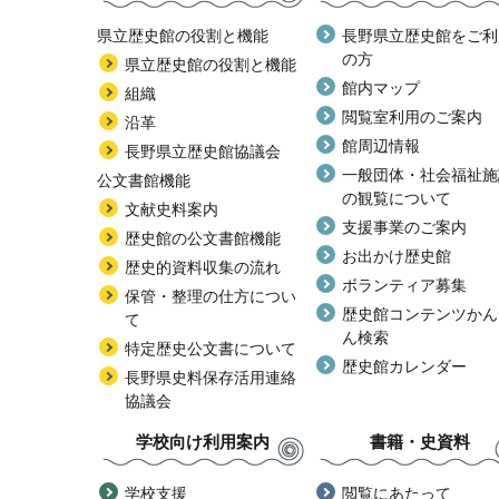
県立歴史館の役割と機能
長野県立歴史館をご利
の方
県立歴史館の役割と機能
館内マップ
組織
閲覧室利用のご案内
沿革
館周辺情報
長野県立歴史館協議会
一般団体・社会福祉施
公文書館機能
の観覧について
文献史料案内
支援事業のご案内
歴史館の公文書館機能
お出かけ歴史館
歴史的資料収集の流れ
ボランティア募集
保管・整理の仕方につい
歴史館コンテンツかん
て
ん検索
特定歴史公文書について
歴史館カレンダー
長野県史料保存活用連絡
協議会
学校向け利用案内
書籍・史資料
学校支援
閲覧にあたって