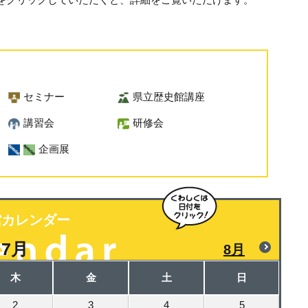
セミナー
県立歴史館講座
講習会
研修会
企画展
館カレンダー
7月
8月
木
金
土
日
2
3
4
5