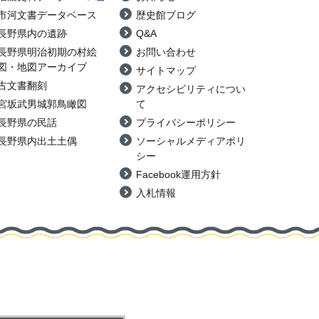
市河文書データベース
歴史館ブログ
長野県内の遺跡
Q&A
長野県明治初期の村絵
お問い合わせ
図・地図アーカイブ
サイトマップ
古文書翻刻
アクセシビリティについ
宮坂武男城郭鳥瞰図
て
長野県の民話
プライバシーポリシー
長野県内出土土偶
ソーシャルメディアポリ
シー
Facebook運用方針
入札情報