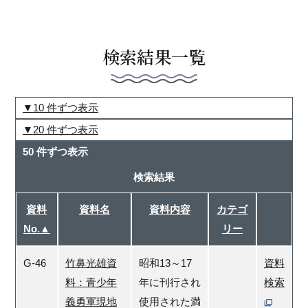
検索結果一覧
10 件ずつ表示
20 件ずつ表示
50 件ずつ表示
検索結果
資料
資料名
資料内容
カテゴ
No.▲
リー
G-46
竹鼻光雄資
昭和13～17
資料
料：青少年
年に刊行され
検索
義勇軍現地
使用された満