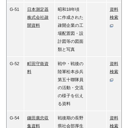
G-51
日本測定器
昭和18年頃
資料
株式会社疎
に作成された
検索
開資料
疎開企業の工
場配置図・設
計図等の図面
類と写真
G-52
町田守衛資
戦中・戦後の
資料
料
陸軍松本歩兵
検索
第五十聯隊員
の活動・交流
の様子を伝え
る資料
G-54
鎌田廣忠収
戦後期の長野
資料
集資料
県社会部厚生
検索