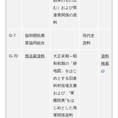
由来のもの含
む）および県
連青関係の資
料
G-7
協和開拓農
現代史
業協同組合
資料
G-70
熊谷家資料
大正末期～昭
資料
和初期の「耕
検索
地図」をはじ
めとする旧倉
科村役場文書
および、“軍
艦陸奥”をは
じめとした海
軍関係資料