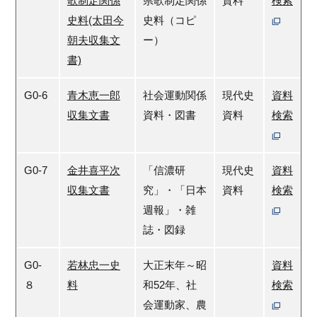
歌制定関係
県歌制定関係
資料
検索
史料(太田今
史料（コピ
朝夫収集文
ー）
書)
G0-6
青木恵一郎
社会運動関係
現代史
資料
収集文書
資料・図書
資料
検索
G0-7
金井喜平次
「信濃研
現代史
資料
収集文書
究」・「日本
資料
検索
週報」・雑
誌・図録
G0-
若林忠一史
大正末年～昭
資料
８
料
和52年、社
検索
会運動家、農