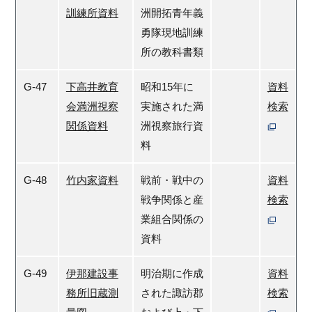
訓練所資料
洲開拓青年義
勇隊現地訓練
所の教科書類
G-47
下高井教育
昭和15年に
資料
会満洲視察
実施された満
検索
関係資料
洲視察旅行資
料
G-48
竹内家資料
戦前・戦中の
資料
戦争関係と産
検索
業組合関係の
資料
G-49
伊那建設事
明治期に作成
資料
務所旧蔵測
された諏訪郡
検索