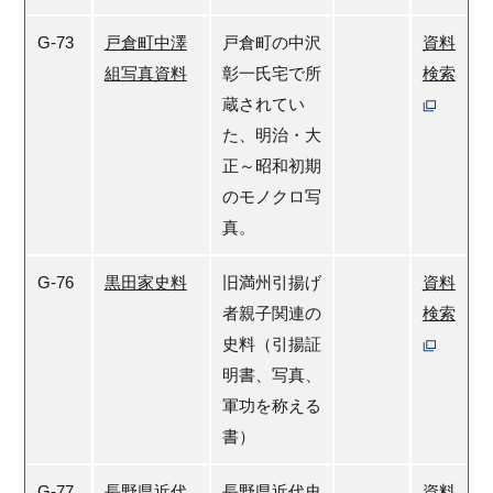
G-73
戸倉町中澤
戸倉町の中沢
資料
組写真資料
彰一氏宅で所
検索
蔵されてい
た、明治・大
正～昭和初期
のモノクロ写
真。
G-76
黒田家史料
旧満州引揚げ
資料
者親子関連の
検索
史料（引揚証
明書、写真、
軍功を称える
書）
G-77
長野県近代
長野県近代史
資料