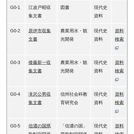
G0-1
江波戸昭収
図書
現代史
集文書
資料
G0-2
原伊市収集
農業用水・観
現代史
資料
文書
光開発
資料
検索
G0-3
後藤新一収
農業用水・観
現代史
資料
集文書
光開発
資料
検索
G0-4
滝沢公男収
信州社会科教
現代史
資料
集文書
育研究会
資料
検索
G0-5
信濃の国県
「信濃の国」
現代史
資料