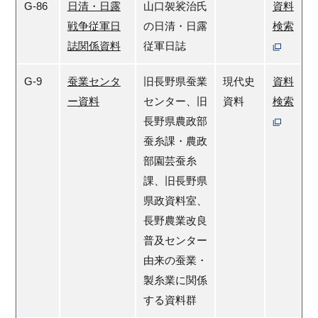
G-86
日清・日露
山口袈裟治氏
資料
戦争従軍日
の日清・日露
検索
誌関係資料
従軍日誌
G-9
蚕業センタ
旧長野県蚕業
現代史
資料
ー資料
センター、旧
資料
検索
長野県農政部
蚕糸課・農政
部園芸蚕糸
課、旧長野県
県政資料室、
長野農業改良
普及センター
由来の蚕業・
製糸業に関係
する資料群