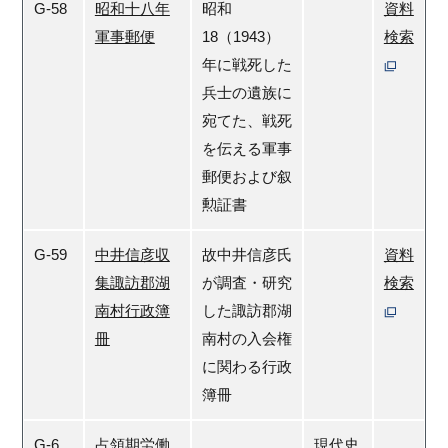
G-58
昭和十八年
昭和
資料
軍事郵便
18（1943）
検索
年に戦死した
兵士の遺族に
宛てた、戦死
を伝える軍事
郵便および叙
勲証書
G-59
中井信彦収
故中井信彦氏
資料
集諏訪郡湖
が調査・研究
検索
南村行政簿
した諏訪郡湖
冊
南村の入会権
に関わる行政
簿冊
G-6
占領期労働
現代史