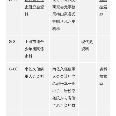
史研究会資
研究会元事務
検索
料
局横山憲長氏
寄贈された史
料群
G-8
上田市連合
現代史
少年団関係
資料
史料
G-80
南佐久傷痍
南佐久傷痍軍
資料
軍人会資料
人会会計担当
検索
の岩松幸一氏
の子、岩松幸
雄氏から寄贈
された資料群