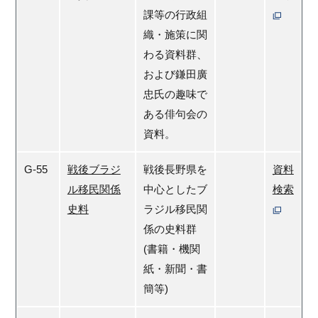
課等の行政組
織・施策に関
わる資料群、
および鎌田廣
忠氏の趣味で
ある俳句会の
資料。
G-55
戦後ブラジ
戦後長野県を
資料
ル移民関係
中心としたブ
検索
史料
ラジル移民関
係の史料群
(書籍・機関
紙・新聞・書
簡等)