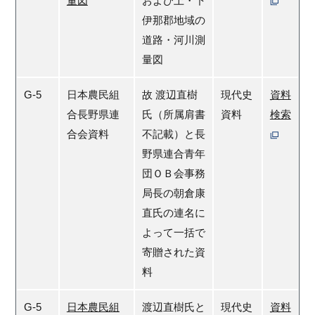
量図
および上・下
伊那郡地域の
道路・河川測
量図
G-5
日本農民組
故 渡辺直樹
現代史
資料
合長野県連
氏（所属肩書
資料
検索
合会資料
不記載）と長
野県連合青年
団ＯＢ会事務
局長の朝倉康
直氏の連名に
よって一括で
寄贈された資
料
G-5
日本農民組
渡辺直樹氏と
現代史
資料