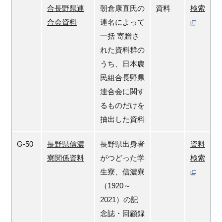
合長野県連
朝倉康直氏の
資料
検索
合会資料
連名によって
一括 寄贈さ
れた資料群の
うち、日本農
民組合長野県
連合会に関す
るものだけを
抽出した資料
G-50
長野県信濃
長野県出身者
資料
寮関係資料
がつどった学
検索
生寮、信濃寮
（1920～
2021）の記
念誌・回顧録